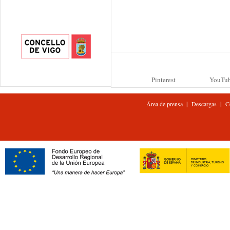
Pinterest
YouTu
|
|
Área de prensa
Descargas
C