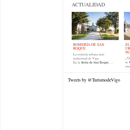
ACTUALIDAD
ROMERÍA DE SAN
EL
ROQUE
UR
MA
La romería urbana más
¿Va
tradicional de Vigo
tu
En la
fiesta de San Roque
, ...
una
Tweets by @TurismodeVigo