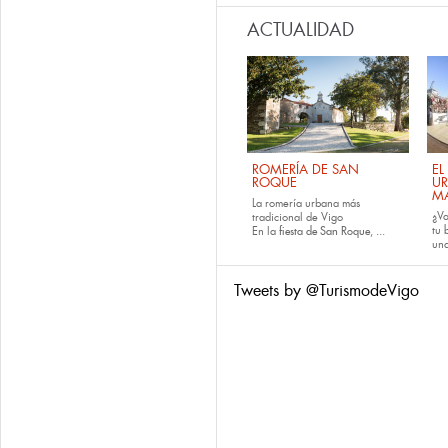
ACTUALIDAD
ROMERÍA DE SAN
EL
ROQUE
U
M
La romería urbana más
¿Va
tradicional de Vigo
tu
En la
fiesta de San Roque
, ...
una
Tweets by @TurismodeVigo