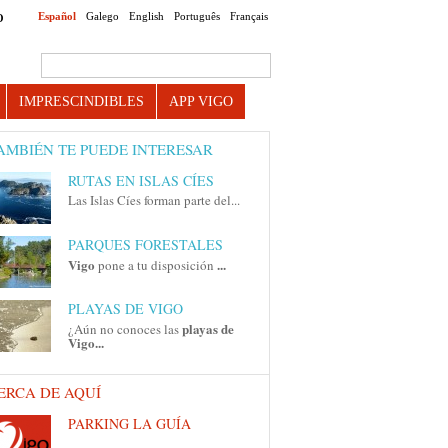
Español
Galego
English
Português
Français
O
Search this site
IMPRESCINDIBLES
APP VIGO
AMBIÉN TE PUEDE INTERESAR
RUTAS EN ISLAS CÍES
Las Islas Cíes forman parte del...
PARQUES FORESTALES
Vigo
...
pone a tu disposición
PLAYAS DE VIGO
playas de
¿Aún no conoces las
Vigo...
ERCA DE AQUÍ
PARKING LA GUÍA