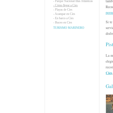
tambi
-
Parque Nacional Illas Atlánticas
-
Cómo llegar a Cíes
Recue
-
Playas de Cíes
perm
-
Acampar en Cíes
-
En barco a Cíes
Si t
-
Buceo en Cíes
servi
TURISMO MARINERO
disfr
Pis
La ma
eleg
recom
Cíes
Gal