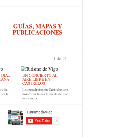
GUÍAS, MAPAS Y
PUBLICACIONES
1 de 12
›
IA...
UN CONCIERTO AL
MANA
AIRE LIBRE EN
CASTRELOS
ralla
,
Los
conciertos en Castrelos
son
, es la
únicos: Si tienes la suerte de que
tu estancia...