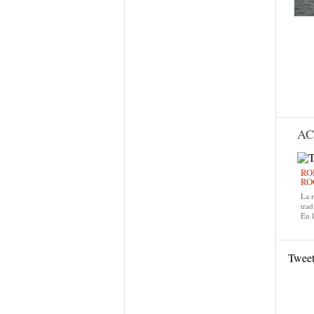
AC
RO
RO
La 
trad
En 
Twee