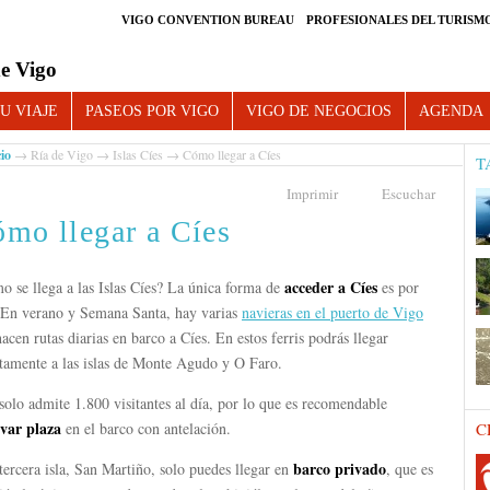
VIGO CONVENTION BUREAU
PROFESIONALES DEL TURISM
e Vigo
U VIAJE
PASEOS POR VIGO
VIGO DE NEGOCIOS
AGENDA
cio
→
Ría de Vigo
→
Islas Cíes
→ Cómo llegar a Cíes
T
Imprimir
Escuchar
mo llegar a Cíes
acceder a Cíes
 se llega a las Islas Cíes? La única forma de
es por
 En verano y Semana Santa, hay varias
navieras en el puerto de Vigo
acen rutas diarias en barco a Cíes. En estos ferris podrás llegar
ctamente a las islas de Monte Agudo y O Faro.
solo admite 1.800 visitantes al día, por lo que es recomendable
rvar plaza
en el barco con antelación.
C
barco privado
tercera isla, San Martiño, solo puedes llegar en
, que es