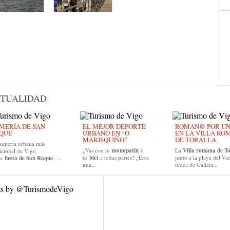
TUALIDAD
MERÍA DE SAN
EL MEJOR DEPORTE
ROMAN@ POR UN D
QUE
URBANO EN “O
EN LA VILLA RO
MARISQUIÑO”
DE TORALLA
romería urbana más
¿Vas con tu
monopatín
o
La
Villa romana de To
icional de Vigo
tu
bici
a todas partes? ¿Eres
junto a la playa del Vao
la
fiesta de San Roque
, ...
una...
única de Galicia...
ts by @TurismodeVigo