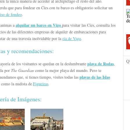
én la única manera de acceder al archipiélago el resto del año.
rda que para fondear en Cíes con tu barco es obligatorio solicitar un
iso de fondeo
.
alquilar un barco en Vigo
e animas a
para visitar las Cíes, consulta los
cios de las diferentes empresas de alquiler de embarcaciones para
utar de una travesía inolvidable por la
ría de Vigo
.
tas y recomendaciones:
Q
playa de Rodas
yoría de los visitantes se quedan en la deslumbrante
,
ida por
The Guardian
como la mejor playa del mundo. Pero te
playas de las Islas
endamos que, si tienes tiempo, visites todas las
, como la nudista de
Figueiras
.
ería de Imágenes: