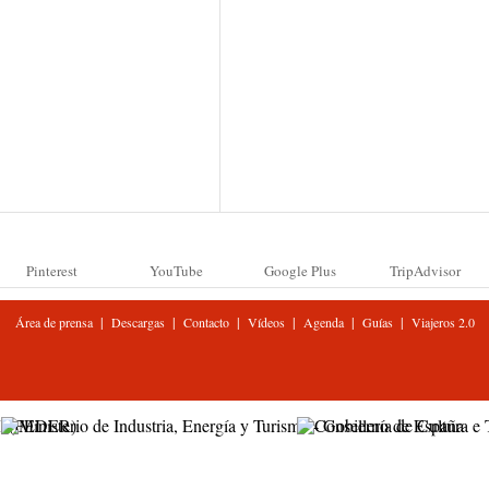
Pinterest
YouTube
Google Plus
TripAdvisor
|
|
|
|
|
|
Área de prensa
Descargas
Contacto
Vídeos
Agenda
Guías
Viajeros 2.0