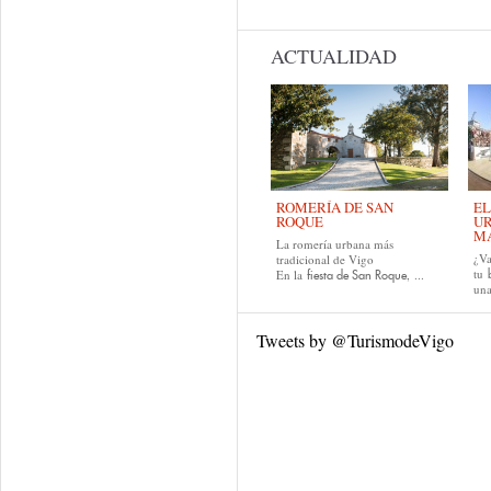
ACTUALIDAD
ROMERÍA DE SAN
EL
ROQUE
UR
MA
La romería urbana más
¿Va
tradicional de Vigo
tu
En la
, ...
fiesta de San Roque
una
Tweets by @TurismodeVigo