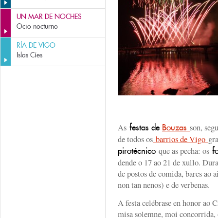
UN MAR DE NOCHES
Ocio nocturno
RÍA DE VIGO
Islas Cíes
As
son, seg
festas de
Bouzas
de todos os
barrios de Vigo
gr
que as pecha: os
pirotécnico
f
dende o 17 ao 21 de xullo. Dura
de postos de comida, bares ao ai
non tan nenos) e de verbenas.
A festa celébrase en honor ao C
misa solemne, moi concorrida,