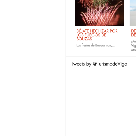
DÉJATE HECHIZAR POR
DE
LOS FUEGOS DE
DE
BOUZAS
¿Aú
Las
fiestas de
Bouzas
son,...
Vi
atr
Tweets by @TurismodeVigo