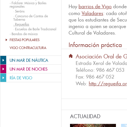
-
Folclore: Música y Bailes
Hay
barrios de Vigo
donde
regionales
·
Seráns
como
Valadares
: cada oto
·
Concurso de Cantos de
que los estudiantes de Sec
Taberna
·
Regueifas
ingenio a quien se acerque
·
Escuelas de Baile Tradicional
Cultural de Valadares.
-
Bandas de música
FIESTAS POPULARES
Información práctica
VIGO CONTRACULTURA
Asociación Oral de G
UN MAR DE NÁUTICA
Estrada Xeral de Valad
UN MAR DE NOCHES
Teléfono:
986 467 053
Fax:
986 467 052
RÍA DE VIGO
Web:
http://regueifa.o
ACTUALIDAD