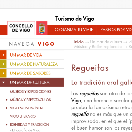
Turismo de Vigo
ORGANIZA TU VIAJE
PASEOS POR VI
Inicio
→
Un mar de cultura
→
Id
VIGO
NAVEGA
Música y Bailes regionales
→ Re
UN MAR DE VIDA
UN MAR DE NATURALEZA
Regueifas
UN MAR DE SABORES
La tradición oral gal
UN MAR DE CULTURA
MUSEOS Y EXPOSICIONES
Las
regueifas
son otra de la
Vigo
, una herencia secular 
MÚSICA Y ESPECTÁCULOS
prueba la famosísima retra
VIGO MONUMENTAL
regueifa
no es más que un d
VIGO LITERARIO
improvisado, en el que el ‘
IDENTIDAD Y TRADICIÓN
el buen humor son los reyes
-
Etnografía de Vigo