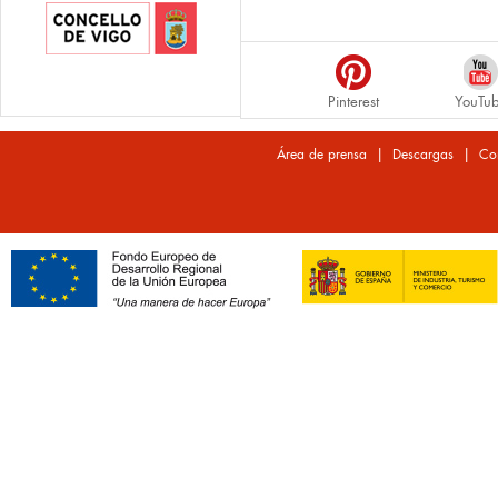
Pinterest
YouTu
|
|
Área de prensa
Descargas
Co