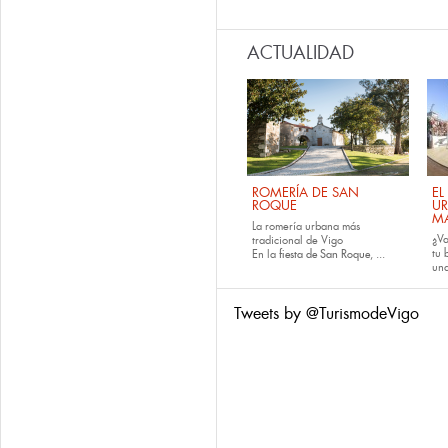
ACTUALIDAD
ROMERÍA DE SAN
EL
ROQUE
U
M
La romería urbana más
¿Va
tradicional de Vigo
tu
En la
fiesta de San Roque
, ...
una
Tweets by @TurismodeVigo