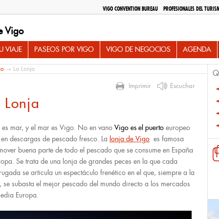
VIGO CONVENTION BUREAU
PROFESIONALES DEL TURIS
e Vigo
 VIAJE
PASEOS POR VIGO
VIGO DE NEGOCIOS
AGENDA
io
→ La Lonja
Q
Imprimir
Escuchar
 Lonja
 es mar, y el mar es Vigo. No en vano
Vigo es el puerto
europeo
r en descargas de pescado fresco. La
lonja de Vigo
es famosa
mover buena parte de todo el pescado que se consume en España
ropa. Se trata de una lonja de grandes peces en la que cada
ugada se articula un espectáculo frenético en el que, siempre a la
, se subasta el mejor pescado del mundo directo a los mercados
edia Europa.