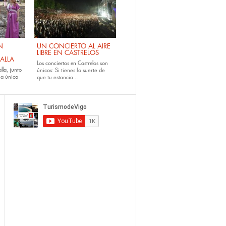
N
UN CONCIERTO AL AIRE
LIBRE EN CASTRELOS
ALLA
Los
conciertos en Castrelos
son
lla
, junto
únicos: Si tienes la suerte de
la única
que tu estancia...