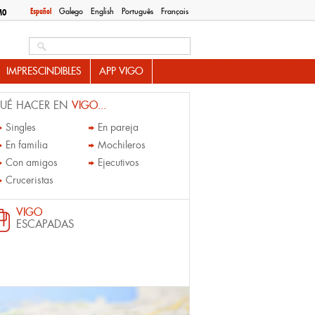
Español
Galego
English
Português
Français
MO
Search this site
IMPRESCINDIBLES
APP VIGO
UÉ HACER EN
VIGO...
Singles
En pareja
En familia
Mochileros
Con amigos
Ejecutivos
Cruceristas
VIGO
ESCAPADAS