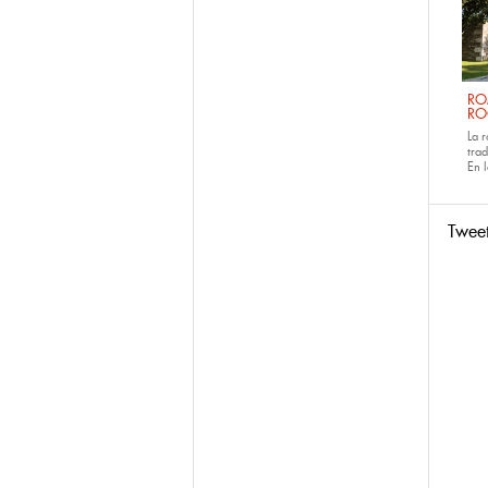
RO
RO
La 
tra
En 
Twee