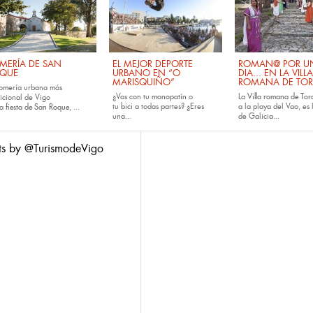
MERÍA DE SAN
EL MEJOR DEPORTE
ROMAN@ POR U
QUE
URBANO EN “O
DIA... EN LA VILLA
MARISQUIÑO”
ROMANA DE TOR
romería urbana más
¿Vas con tu
monopatín
o
La
Villa romana de Tora
dicional de Vigo
tu
bici
a todas partes? ¿Eres
a la playa del Vao, es 
la
fiesta de San Roque
, ...
una...
de Galicia...
ts by @TurismodeVigo