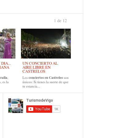
1 de 12
›
IA...
UN CONCIERTO AL
MANA
AIRE LIBRE EN
CASTRELOS
ralla
,
Los
conciertos en Castrelos
son
, es la
únicos: Si tienes la suerte de que
tu estancia...