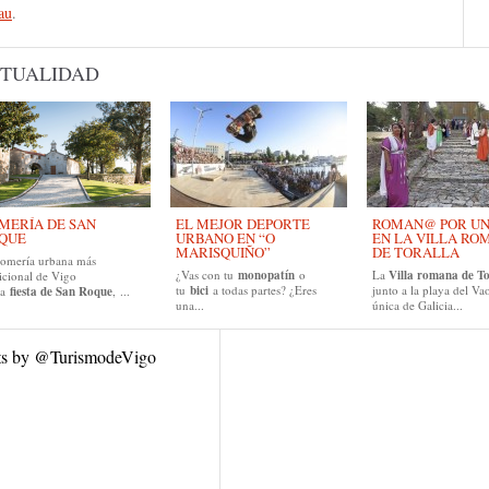
au
.
TUALIDAD
MERÍA DE SAN
EL MEJOR DEPORTE
ROMAN@ POR UN D
QUE
URBANO EN “O
EN LA VILLA RO
MARISQUIÑO”
DE TORALLA
romería urbana más
¿Vas con tu
monopatín
o
La
Villa romana de To
icional de Vigo
tu
bici
a todas partes? ¿Eres
junto a la playa del Vao
la
fiesta de San Roque
, ...
una...
única de Galicia...
ts by @TurismodeVigo