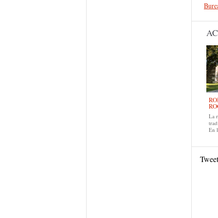
Bure
AC
RO
RO
La 
trad
En 
Twee