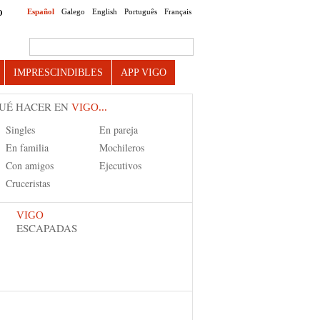
Español
Galego
English
Português
Français
O
Search this site
IMPRESCINDIBLES
APP VIGO
UÉ HACER EN
VIGO...
Singles
En pareja
En familia
Mochileros
Con amigos
Ejecutivos
Cruceristas
VIGO
ESCAPADAS