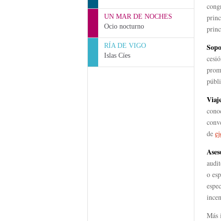
congr
UN MAR DE NOCHES
princ
Ocio nocturno
princ
RÍA DE VIGO
Sopo
Islas Cíes
cesió
prom
públi
Viaj
cono
conve
de
ej
Ases
audit
o esp
espec
incen
Más i