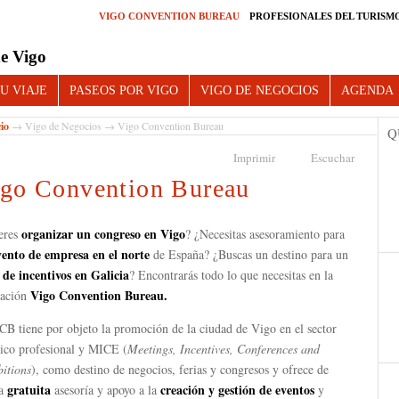
VIGO CONVENTION BUREAU
PROFESIONALES DEL TURISM
e Vigo
U VIAJE
PASEOS POR VIGO
VIGO DE NEGOCIOS
AGENDA
cio
→
Vigo de Negocios
→ Vigo Convention Bureau
Q
Imprimir
Escuchar
go Convention Bureau
organizar un congreso en Vigo
eres
? ¿Necesitas asesoramiento para
vento de empresa
en el norte
de España? ¿Buscas un destino para un
 de incentivos en Galicia
? Encontrarás todo lo que necesitas en la
Vigo Convention Bureau.
ación
CB tiene por objeto la promoción de la ciudad de Vigo en el sector
tico profesional y MICE (
Meetings, Incentives, Conferences and
bitions
), como destino de negocios, ferias y congresos y ofrece de
gratuita
creación y gestión de eventos
ma
asesoría y apoyo a la
y