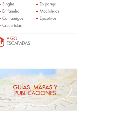
Singles
En pareja
En familia
Mochileros
Con amigos
Ejecutivos
Cruceristas
VIGO
ESCAPADAS
GUÍAS, MAPAS Y
PUBLICACIONES