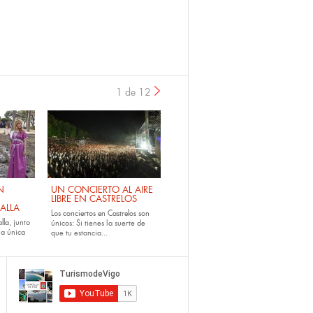
1 de 12
›
N
UN CONCIERTO AL AIRE
LIBRE EN CASTRELOS
ALLA
Los
conciertos en Castrelos
son
lla
, junto
únicos: Si tienes la suerte de
la única
que tu estancia...