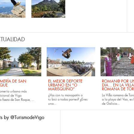
TUALIDAD
MERÍA DE SAN
EL MEJOR DEPORTE
ROMAN@ POR U
QUE
URBANO EN “O
DIA... EN LA VILLA
MARISQUIÑO”
ROMANA DE TOR
romería urbana más
¿Vas con tu
monopatín
o
La
Villa romana de Tora
dicional de Vigo
tu
bici
a todas partes? ¿Eres
a la playa del Vao, es 
la
fiesta de San Roque
, ...
una...
de Galicia...
ts by @TurismodeVigo