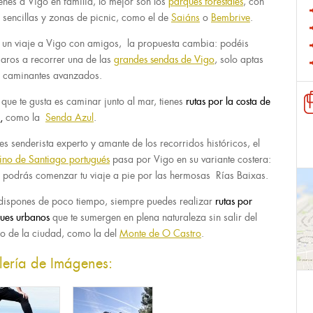
ienes a Vigo en familia, lo mejor son los
parques forestales
, con
s sencillas y zonas de picnic, como el de
Saiáns
o
Bembrive
.
 un viaje a Vigo con amigos, la propuesta cambia: podéis
aros a recorrer una de las
grandes sendas de Vigo
, solo aptas
 caminantes avanzados.
o que te gusta es caminar junto al mar, tienes
rutas por la costa de
o,
como la
Senda Azul
.
res senderista experto y amante de los recorridos históricos, el
no de Santiago portugués
pasa por Vigo en su variante costera:
 podrás comenzar tu viaje a pie por las hermosas Rías Baixas.
 dispones de poco tiempo, siempre puedes realizar
rutas por
ues urbanos
que te sumergen en plena naturaleza sin salir del
ro de la ciudad, como la del
Monte de O Castro
.
lería de Imágenes: