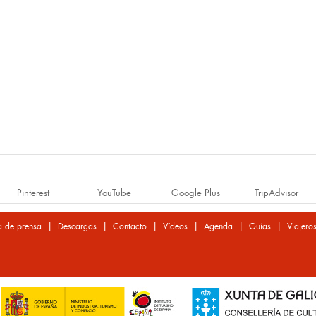
Pinterest
YouTube
Google Plus
TripAdvisor
|
|
|
|
|
|
a de prensa
Descargas
Contacto
Vídeos
Agenda
Guías
Viajero