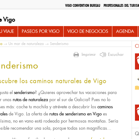
VIGO CONVENTION BUREAU
PROFESIONALES DEL TURIS
e Vigo
 VIAJE
PASEOS POR VIGO
VIGO DE NEGOCIOS
AGENDA
io
→
Un mar de naturaleza
→ Senderismo
C
Imprimir
Escuchar
enderismo
scubre los caminos naturales de Vigo
gusta el
senderismo
? ¿Quieres aprovechar tus vacaciones para
r unas
rutas de naturaleza
por el sur de Galicia? Pues no lo
ses más: coche tu mochila y atrévete a descubrir los
caminos
rales
de Vigo. La oferta de
rutas de senderismo
en Vigo
es
ísima, no en vano está rodeada por hermosas montañas. Sería
sible recomendar una sola, porque todas son magníficas…
Q