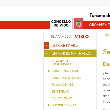
Turismo d
ORGANIZA TU
Inic
VIGO
NAVEGA
UN MAR DE VIDA
S
UN MAR DE NATURALEZA
10 ACTIVIDADES
De
IMPRESCINDIBLES
PARQUE NACIONAL
¿Te 
PARQUES FORESTALES
hace
pien
PLAYAS DE VIGO
natu
SENDERISMO
ampl
CICLOTURISMO
impo
DEPORTE EN VIGO