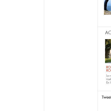
AC
RO
RO
La 
tra
En 
Twee