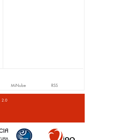
MiNube
RSS
s 2.0