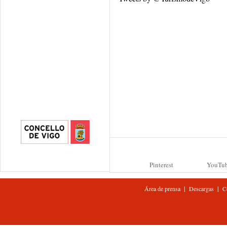
Pinterest
YouTu
|
|
Área de prensa
Descargas
C