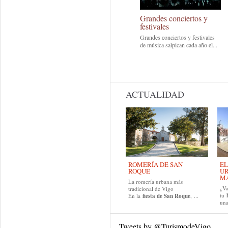
Grandes conciertos y
festivales
Grandes conciertos y festivales
de música salpican cada año el...
ACTUALIDAD
ROMERÍA DE SAN
EL
ROQUE
UR
MA
La romería urbana más
¿Va
tradicional de Vigo
tu
En la
fiesta de San Roque
, ...
una
Tweets by @TurismodeVigo