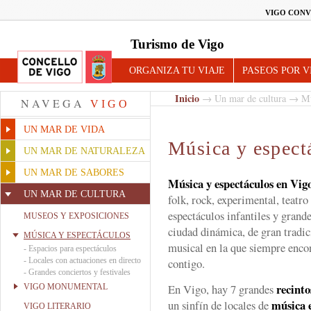
VIGO CONV
Turismo de Vigo
ORGANIZA TU VIAJE
PASEOS POR V
Inicio
→
Un mar de cultura
→ Mús
NAVEGA
VIGO
UN MAR DE VIDA
Música y espect
UN MAR DE NATURALEZA
UN MAR DE SABORES
Música y espectáculos en Vig
UN MAR DE CULTURA
folk, rock, experimental, teatro 
espectáculos infantiles y gran
MUSEOS Y EXPOSICIONES
ciudad dinámica, de gran tradici
MÚSICA Y ESPECTÁCULOS
musical en la que siempre enco
-
Espacios para espectáculos
-
Locales con actuaciones en directo
contigo.
-
Grandes conciertos y festivales
recinto
En Vigo, hay 7 grandes
VIGO MONUMENTAL
música e
un sinfín de locales de
VIGO LITERARIO