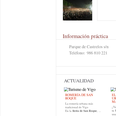
Información práctica
Parque de Castrelos s/n
Teléfono:
986 810 221
ACTUALIDAD
ROMERÍA DE SAN
EL
ROQUE
UR
MA
La romería urbana más
¿Va
tradicional de Vigo
tu
En la
fiesta de San Roque
, ...
una