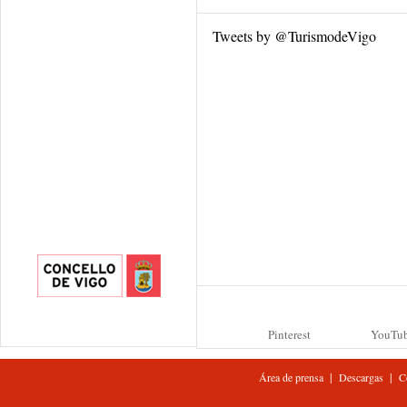
Tweets by @TurismodeVigo
Pinterest
YouTu
|
|
Área de prensa
Descargas
C