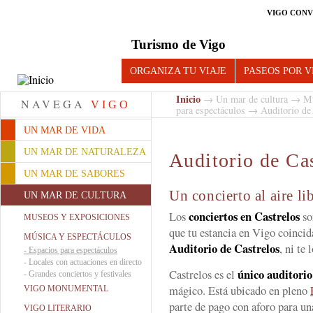
VIGO CONV
Turismo de Vigo
ORGANIZA TU VIAJE
PASEOS POR V
Inicio
→
Un mar de cultura
→
Mú
NAVEGA
VIGO
para espectáculos
→ Auditorio de 
UN MAR DE VIDA
UN MAR DE NATURALEZA
Auditorio de Ca
UN MAR DE SABORES
Un concierto al aire li
UN MAR DE CULTURA
conciertos en Castrelos
Los
son
MUSEOS Y EXPOSICIONES
que tu estancia en Vigo coincid
MÚSICA Y ESPECTÁCULOS
Auditorio de Castrelos
, ni te 
-
Espacios para espectáculos
-
Locales con actuaciones en directo
único auditorio 
Castrelos es el
-
Grandes conciertos y festivales
mágico. Está ubicado en pleno
VIGO MONUMENTAL
parte de pago con aforo para un
VIGO LITERARIO