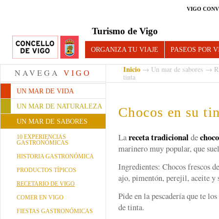
VIGO CONV
Turismo de Vigo
ORGANIZA TU VIAJE
PASEOS POR V
Inicio
→
Un mar de sabores
→
R
NAVEGA
VIGO
tinta
UN MAR DE VIDA
UN MAR DE NATURALEZA
Chocos en su tin
UN MAR DE SABORES
receta tradicional
choco
La
de
10 EXPERIENCIAS
GASTRONÓMICAS
marinero muy popular, que suel
HISTORIA GASTRONÓMICA
Ingredientes: Chocos frescos de
PRODUCTOS TÍPICOS
ajo, pimentón, perejil, aceite y 
RECETARIO DE VIGO
Pide en la pescadería que te los
COMER EN VIGO
de tinta.
FIESTAS GASTRONÓMICAS