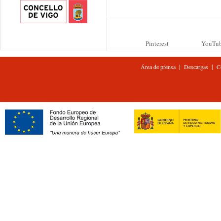
Pinterest
YouTu
|
|
Área de prensa
Descargas
C