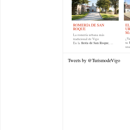
ROMERÍA DE SAN
EL
ROQUE
UR
MA
La romería urbana más
¿Va
tradicional de Vigo
tu
En la
fiesta de San Roque
, ...
una
Tweets by @TurismodeVigo