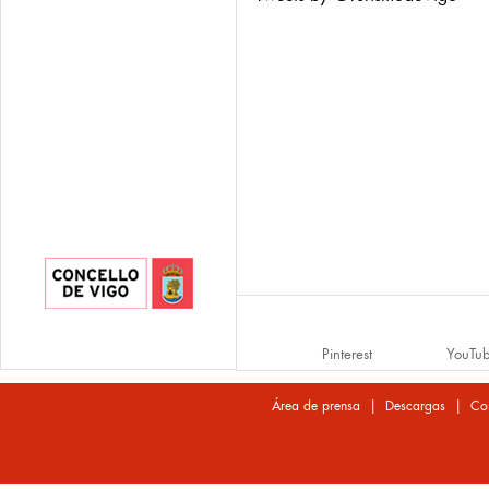
Pinterest
YouTu
|
|
Área de prensa
Descargas
Co