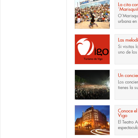
La cita co
´Marisqui
O’Marisqu
urbana en 
Las melodí
Si visitas 
uno de lo
Un concier
Los
concier
tienes la s
Conoce el 
Vigo
El
Teatro 
espectacula