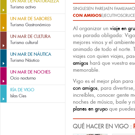
UN MAR DE NATURALEZA
Turismo activo
SINGLES
EN PAREJA
EN FAMILIA
MO
CON AMIGOS
EJECUTIVOS
CRUCE
UN MAR DE SABORES
Turismo Gastronómico
Al organizar un
viaje en gr
una parada obligada: Vigo
UN MAR DE CULTURA
mejores vinos y el ambient
Turismo cultural
animado de todo el norte. 
UN MAR DE NÁUTICA
viajes con quien viajes, pa
Turismo Náutico
amigos
hará que vuestra e
memorable.
UN MAR DE NOCHES
Ocio nocturno
Vigo es el mejor plan para 
con amigos
, para divertirs
RÍA DE VIGO
increíbles, conocer gente m
Islas Cíes
noches de música, baile y r
planes en grupo
que puedes
QUÉ HACER EN VIGO :