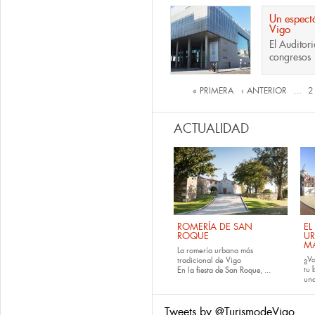
Un espectá
Vigo
El
Auditor
congresos
Páginas
« PRIMERA
‹ ANTERIOR
…
2
ACTUALIDAD
ROMERÍA DE SAN
EL
ROQUE
U
M
La romería urbana más
¿Va
tradicional de Vigo
tu
En la
fiesta de San Roque
, ...
una
Tweets by @TurismodeVigo