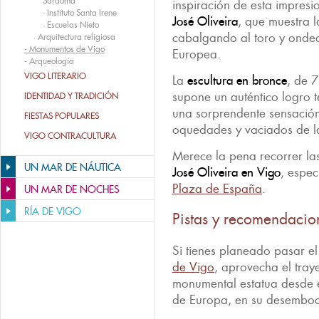
Sárdoma
inspiración de esta impres
·
Instituto Santa Irene
José Oliveira
, que muestra 
·
Escuelas Nieto
cabalgando al toro y onde
·
Arquitectura religiosa
-
Monumentos de Vigo
Europea.
-
Arqueología
VIGO LITERARIO
La
escultura en bronce
, de 
supone un auténtico logro 
IDENTIDAD Y TRADICIÓN
una sorprendente sensación
FIESTAS POPULARES
oquedades y vaciados de la
VIGO CONTRACULTURA
Merece la pena recorrer la
UN MAR DE NÁUTICA
José Oliveira en Vigo
, espe
Plaza de España
.
UN MAR DE NOCHES
RÍA DE VIGO
Pistas y recomendacio
Si tienes planeado pasar e
de Vigo
, aprovecha el tray
monumental estatua desde e
de Europa, en su desembo