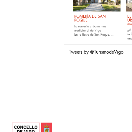
ROMERÍA DE SAN
EL
ROQUE
U
M
La romería urbana más
¿Va
tradicional de Vigo
tu
En la
fiesta de San Roque
, ...
una
Tweets by @TurismodeVigo