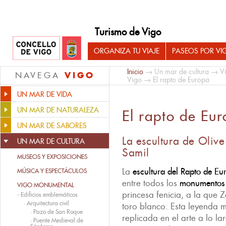
Turismo de Vigo
ORGANIZA TU VIAJE
PASEOS POR VI
Inicio
→
Un mar de cultura
→
V
VIGO
NAVEGA
Vigo
→ El rapto de Europa
UN MAR DE VIDA
UN MAR DE NATURALEZA
El rapto de Eu
UN MAR DE SABORES
La escultura de Olive
UN MAR DE CULTURA
Samil
MUSEOS Y EXPOSICIONES
La
escultura del Rapto de E
MÚSICA Y ESPECTÁCULOS
entre todos los
monumentos 
VIGO MONUMENTAL
princesa fenicia, a la que 
-
Edificios emblemáticos
·
Arquitectura civil
toro blanco. Esta leyenda m
·
Pazo de San Roque
replicada en el arte a lo lar
·
Puente Medieval de