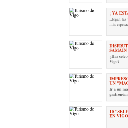
¡ YA ES
Llegan las
más esperad
DISFRUT
SAMAÍN
¿Has celeb
Vigo?
IMPRESC
UN "MA
Ir a un ma
gastronómi
10 "SEL
EN VIG