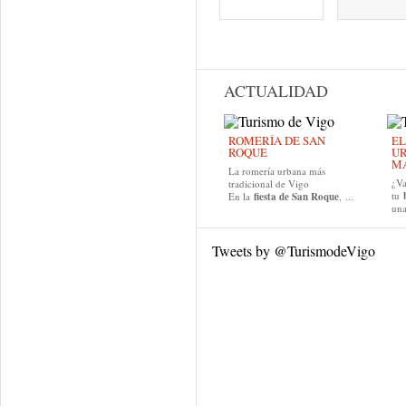
Páginas
ACTUALIDAD
ROMERÍA DE SAN
EL
ROQUE
UR
MA
La romería urbana más
¿Va
tradicional de Vigo
tu
En la
fiesta de San Roque
, ...
una
Tweets by @TurismodeVigo