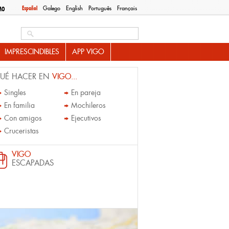
Español
Galego
English
Português
Français
MO
Search this site
IMPRESCINDIBLES
APP VIGO
UÉ HACER EN
VIGO...
Singles
En pareja
En familia
Mochileros
Con amigos
Ejecutivos
Cruceristas
VIGO
ESCAPADAS