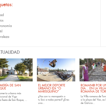
quetas:
dad
tos
ronomía
til
raleza
TUALIDAD
MERÍA DE SAN
EL MEJOR DEPORTE
ROMAN@ POR U
QUE
URBANO EN “O
DIA... EN LA VILLA
MARISQUIÑO”
ROMANA DE TOR
romería urbana más
¿Vas con tu
monopatín
o
La
Villa romana de Tora
dicional de Vigo
tu
bici
a todas partes? ¿Eres
a la playa del Vao, es 
la
fiesta de San Roque
, ...
una...
de Galicia...