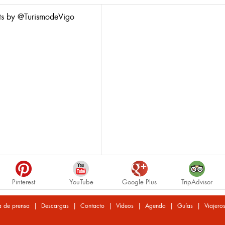
ts by @TurismodeVigo
Pinterest
YouTube
Google Plus
TripAdvisor
|
|
|
|
|
|
a de prensa
Descargas
Contacto
Vídeos
Agenda
Guías
Viajero