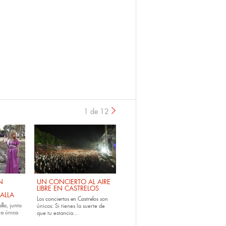
1 de 12
›
N
UN CONCIERTO AL AIRE
LIBRE EN CASTRELOS
ALLA
Los
conciertos en Castrelos
son
lla
, junto
únicos: Si tienes la suerte de
la única
que tu estancia...