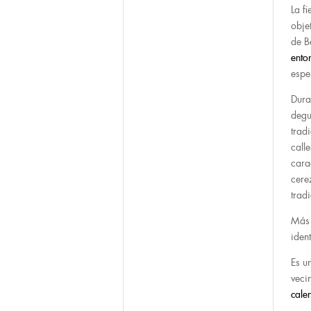
La f
objet
de B
ento
espe
Dura
degu
trad
call
cara
cere
tradi
Más 
iden
Es u
veci
cale