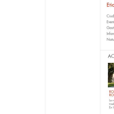
Eti
Ciu
Even
Gast
Infan
Natu
AC
RO
RO
La 
tra
En 