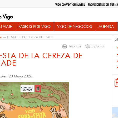
VIGO CONVENTION BUREAU
PROFESIONALES DEL TURIS
e Vigo
 VIAJE
PASEOS POR VIGO
VIGO DE NEGOCIOS
AGENDA
io
→ FIESTA DE LA CEREZA DE BEADE
Q
Imprimir
Escuchar
IESTA DE LA CEREZA DE
EADE
coles, 20 Mayo 2026