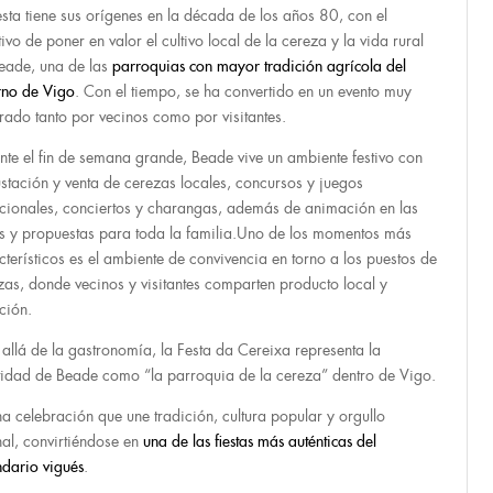
iesta tiene sus orígenes en la década de los años 80, con el
ivo de poner en valor el cultivo local de la cereza y la vida rural
eade, una de las
parroquias con mayor tradición agrícola del
rno de Vigo
. Con el tiempo, se ha convertido en un evento muy
rado tanto por vecinos como por visitantes.
nte el fin de semana grande, Beade vive un ambiente festivo con
stación y venta de cerezas locales, concursos y juegos
icionales, conciertos y charangas, además de animación en las
es y propuestas para toda la familia.Uno de los momentos más
cterísticos es el ambiente de convivencia en torno a los puestos de
zas, donde vecinos y visitantes comparten producto local y
ción.
allá de la gastronomía, la Festa da Cereixa representa la
tidad de Beade como “la parroquia de la cereza” dentro de Vigo.
na celebración que une tradición, cultura popular y orgullo
nal, convirtiéndose en
una de las fiestas más auténticas del
ndario vigués
.