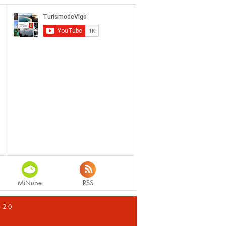
MiNube
RSS
s 2.0