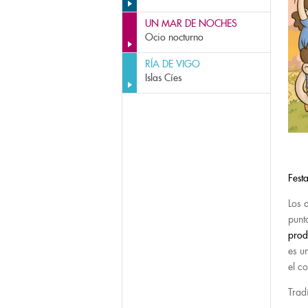
UN MAR DE NOCHES
Ocio nocturno
RÍA DE VIGO
Islas Cíes
Fest
Los 
punt
prod
es u
el c
Trad