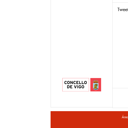
Twee
Áre