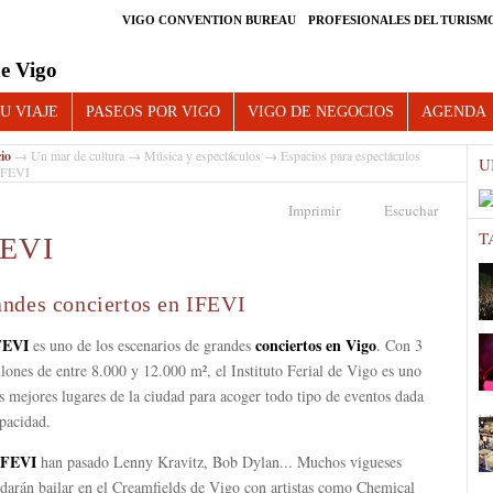
VIGO CONVENTION BUREAU
PROFESIONALES DEL TURISM
e Vigo
U VIAJE
PASEOS POR VIGO
VIGO DE NEGOCIOS
AGENDA
cio
→
Un mar de cultura
→
Música y espectáculos
→
Espacios para espectáculos
U
IFEVI
Imprimir
Escuchar
T
FEVI
ndes conciertos en IFEVI
FEVI
conciertos en Vigo
es uno de los escenarios de grandes
. Con 3
lones de entre 8.000 y 12.000 m², el Instituto Ferial de Vigo es uno
s mejores lugares de la ciudad para acoger todo tipo de eventos dada
pacidad.
IFEVI
han pasado Lenny Kravitz, Bob Dylan... Muchos vigueses
darán bailar en el Creamfields de Vigo con artistas como Chemical