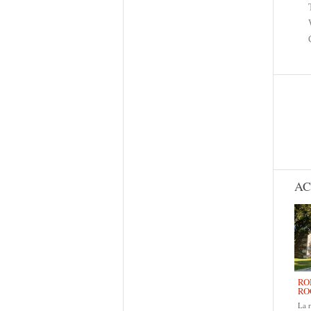
AC
RO
RO
La 