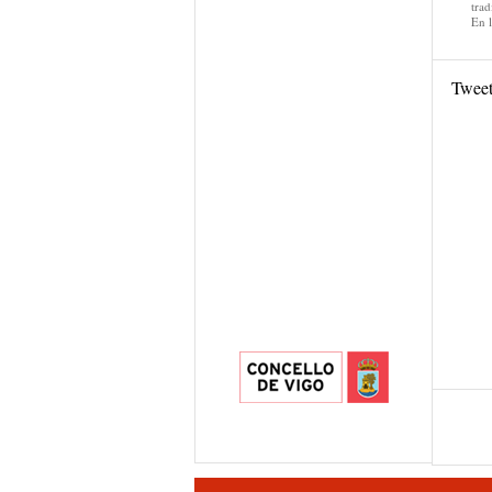
trad
En 
Twee