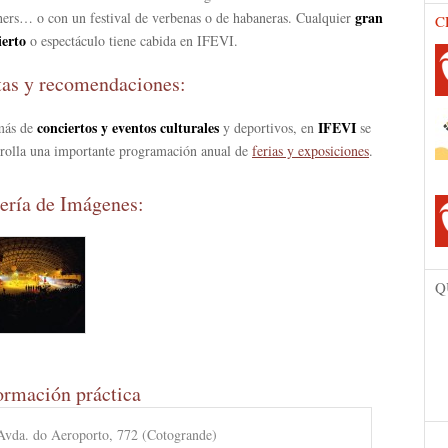
gran
hers… o con un festival de verbenas o de habaneras. Cualquier
C
ierto
o espectáculo tiene cabida en IFEVI.
tas y recomendaciones:
conciertos
y eventos culturales
IFEVI
más de
y deportivos, en
se
rrolla una importante programación anual de
ferias y exposiciones
.
ería de Imágenes:
Q
ormación práctica
Avda. do Aeroporto, 772 (Cotogrande)