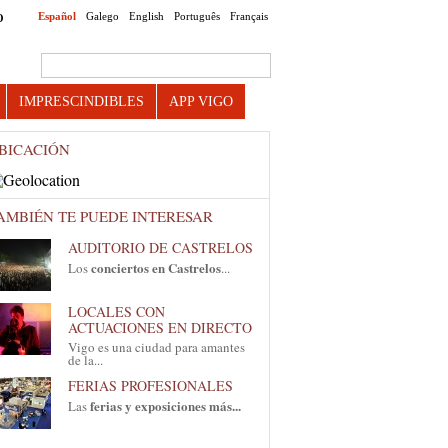
Español
Galego
English
Português
Français
O
Search this site
IMPRESCINDIBLES
APP VIGO
BICACIÓN
AMBIÉN TE PUEDE INTERESAR
AUDITORIO DE CASTRELOS
conciertos en Castrelos
Los
...
LOCALES CON
ACTUACIONES EN DIRECTO
Vigo es una ciudad para amantes
de la...
FERIAS PROFESIONALES
ferias y exposiciones más...
Las