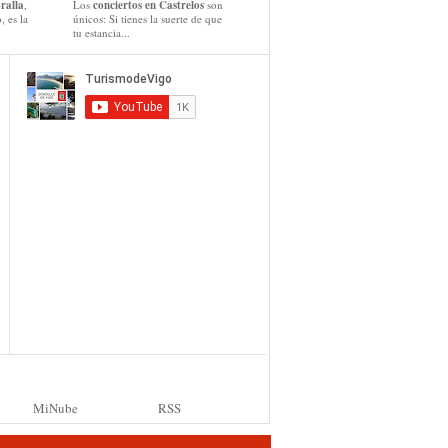
ralla
,
Los
conciertos en Castrelos
son
, es la
únicos: Si tienes la suerte de que
tu estancia...
MiNube
RSS