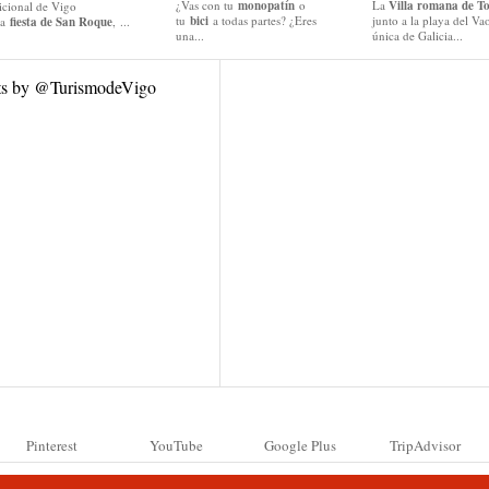
¿Vas con tu
monopatín
o
La
Villa romana de To
icional de Vigo
tu
bici
a todas partes? ¿Eres
junto a la playa del Vao
la
fiesta de San Roque
, ...
una...
única de Galicia...
ts by @TurismodeVigo
Pinterest
YouTube
Google Plus
TripAdvisor