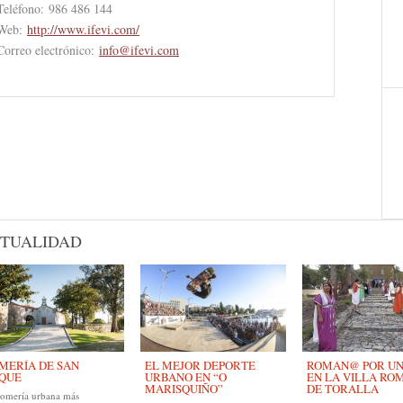
Teléfono:
986 486 144
Web:
http://www.ifevi.com/
Correo electrónico:
info@ifevi.com
TUALIDAD
MERÍA DE SAN
EL MEJOR DEPORTE
ROMAN@ POR UN D
QUE
URBANO EN “O
EN LA VILLA RO
MARISQUIÑO”
DE TORALLA
romería urbana más