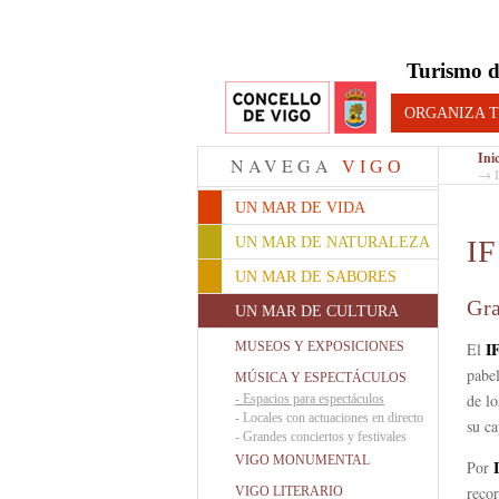
Turismo d
ORGANIZA T
Ini
NAVEGA
VIGO
→ 
UN MAR DE VIDA
UN MAR DE NATURALEZA
I
UN MAR DE SABORES
Gra
UN MAR DE CULTURA
I
MUSEOS Y EXPOSICIONES
El
pabel
MÚSICA Y ESPECTÁCULOS
de lo
-
Espacios para espectáculos
-
Locales con actuaciones en directo
su ca
-
Grandes conciertos y festivales
VIGO MONUMENTAL
Por
recor
VIGO LITERARIO