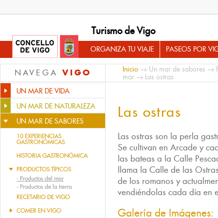
Turismo de Vigo
ORGANIZA TU VIAJE
PASEOS POR VI
Inicio
→
Un mar de sabores
→
VIGO
NAVEGA
mar
→ Las ostras
UN MAR DE VIDA
UN MAR DE NATURALEZA
Las ostras
UN MAR DE SABORES
Las ostras son la perla gas
10 EXPERIENCIAS
GASTRONÓMICAS
Se cultivan en Arcade y ca
HISTORIA GASTRONÓMICA
las bateas a la Calle Pesca
llama la Calle de las Ostra
PRODUCTOS TÍPICOS
-
Productos del mar
de los romanos y actualmen
-
Productos de la tierra
vendiéndolas cada día en el
RECETARIO DE VIGO
Galería de Imágenes:
COMER EN VIGO