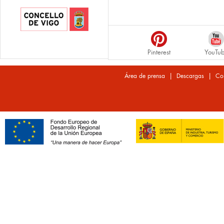
Pinterest
YouTu
|
|
Área de prensa
Descargas
Co