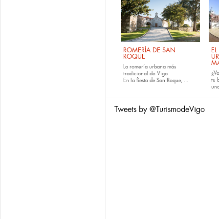
ROMERÍA DE SAN
EL
ROQUE
U
M
La romería urbana más
¿Va
tradicional de Vigo
tu
En la
fiesta de San Roque
, ...
una
Tweets by @TurismodeVigo