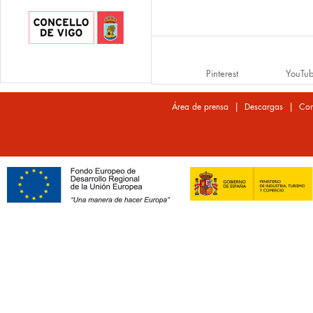
Pinterest
YouTu
|
|
Área de prensa
Descargas
Con