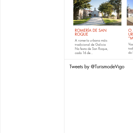
ROMERÍA DE SAN
O 
ROQUE
U
“M
A romería urbana máis
Va
tradicional de Galicia
tod
Na festa de San Roque,
do
cada
16 de...
Tweets by @TurismodeVigo