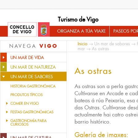
Turismo de Vigo
ORGANIZA A TÚA VIAXE
PASEOS PO
Inicio
→
Un mar de sabores
→
VIGO
NAVEGA
mar
→ As ostras
UN MAR DE VIDA
UN MAR DE NATUREZA
As ostras
UN MAR DE SABORES
As ostras son a perla gast
HISTORIA GASTRONÓMICA
Cultívanse en Arcade e ca
PRODUTOS TÍPICOS
bateas á rúa Peixaría, esa
COMER EN VIGO
das Ostras. Cultívanse de
FESTAS GASTRONÓMICAS
actualmente hai catro ostr
GASTRONOMÍA PARA
barrio histórico.
CURIOSOS
Galería de imaxes: