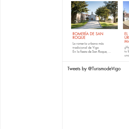
ROMERÍA DE SAN
EL
ROQUE
U
M
La romería urbana más
¿Va
tradicional de Vigo
tu
En la
fiesta de San Roque
, ...
una
Tweets by @TurismodeVigo