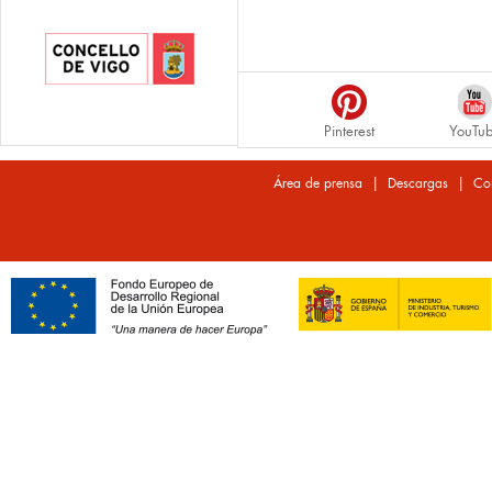
Pinterest
YouTu
|
|
Área de prensa
Descargas
Co