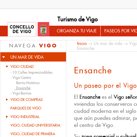
Turismo de Vigo
ORGANIZA TU VIAJE
PASEOS POR VI
Inicio
→
Un mar de vida
→
Vig
VIGO
NAVEGA
Ensanche
UN MAR DE VIDA
VIGO CIUDAD
Ensanche
-
10 Calles Imprescindibles
-
Vigo Centro
·
Barrio Histórico
Un paseo por el Vigo
·
Ensanche
-
Vigo Barrios
El
Ensanche
es el
Vigo señor
VIGO DE COMPRAS
viviendas los conserveros 
PARQUES DE VIGO
ciudad moderna en el siglo 
VIGO INDUSTRIAL
que aún puedes admirar, p
el centro de Vigo.
VIGO, CIUDAD UNIVERSITARIA
VIGO, CIUDAD DE PRIMERA
Su
zona comercial y cultural