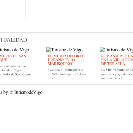
TUALIDAD
MERÍA DE SAN
EL MEJOR DEPORTE
ROMAN@ POR UN D
QUE
URBANO EN “O
EN LA VILLA RO
MARISQUIÑO”
DE TORALLA
romería urbana más
¿Vas con tu
monopatín
o
La
Villa romana de To
icional de Vigo
tu
bici
a todas partes? ¿Eres
junto a la playa del Vao
la
fiesta de San Roque
, ...
una...
única de Galicia...
ts by @TurismodeVigo