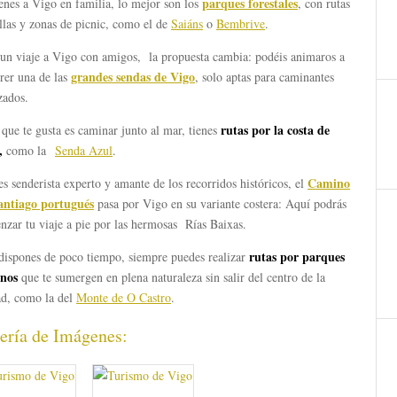
parques forestales
enes a Vigo en familia, lo mejor son los
, con rutas
llas y zonas de picnic, como el de
Saiáns
o
Bembrive
.
 un viaje a Vigo con amigos, la propuesta cambia: podéis animaros a
grandes sendas de Vigo
rer una de las
, solo aptas para caminantes
zados.
rutas por la costa de
 que te gusta es caminar junto al mar, tienes
,
como la
Senda Azul
.
Camino
es senderista experto y amante de los recorridos históricos, el
antiago portugués
pasa por Vigo en su variante costera: Aquí podrás
zar tu viaje a pie por las hermosas Rías Baixas.
rutas por parques
 dispones de poco tiempo, siempre puedes realizar
nos
que te sumergen en plena naturaleza sin salir del centro de la
ad, como la del
Monte de O Castro
.
ería de Imágenes: