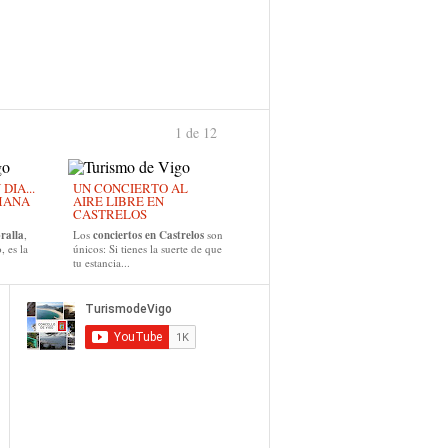
1 de 12
›
IA...
UN CONCIERTO AL
MANA
AIRE LIBRE EN
CASTRELOS
ralla
,
Los
conciertos en Castrelos
son
, es la
únicos: Si tienes la suerte de que
tu estancia...