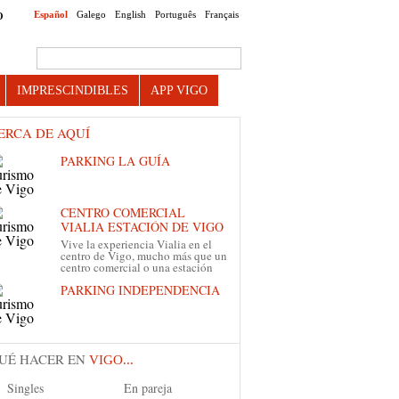
Español
Galego
English
Português
Français
O
Search this site
IMPRESCINDIBLES
APP VIGO
ERCA DE AQUÍ
PARKING LA GUÍA
CENTRO COMERCIAL
VIALIA ESTACIÓN DE VIGO
Vive la experiencia Vialia en el
centro de Vigo, mucho más que un
centro comercial o una estación
PARKING INDEPENDENCIA
UÉ HACER EN
VIGO...
Singles
En pareja