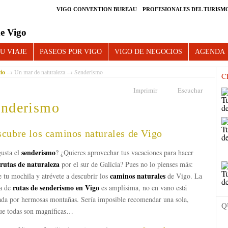
VIGO CONVENTION BUREAU
PROFESIONALES DEL TURISM
e Vigo
U VIAJE
PASEOS POR VIGO
VIGO DE NEGOCIOS
AGENDA
cio
→
Un mar de naturaleza
→ Senderismo
C
Imprimir
Escuchar
enderismo
cubre los caminos naturales de Vigo
senderismo
gusta el
? ¿Quieres aprovechar tus vacaciones para hacer
rutas de naturaleza
por el sur de Galicia? Pues no lo pienses más:
caminos naturales
 tu mochila y atrévete a descubrir los
de Vigo. La
rutas de senderismo
en Vigo
ta de
es amplísima, no en vano está
ada por hermosas montañas. Sería imposible recomendar una sola,
Q
ue todas son magníficas…