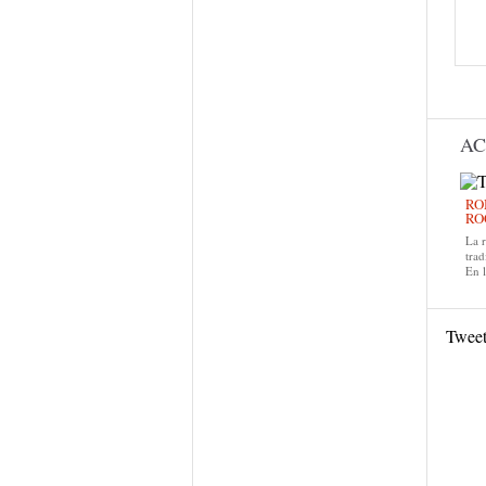
AC
RO
RO
La 
trad
En 
Twee