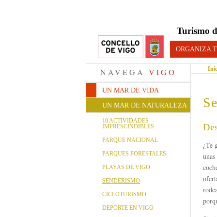
Turismo d
ORGANIZA T
Ini
NAVEGA
VIGO
UN MAR DE VIDA
S
UN MAR DE NATURALEZA
10 ACTIVIDADES
Des
IMPRESCINDIBLES
PARQUE NACIONAL
¿Te 
PARQUES FORESTALES
unas
coche
PLAYAS DE VIGO
ofer
SENDERISMO
rode
CICLOTURISMO
porq
DEPORTE EN VIGO