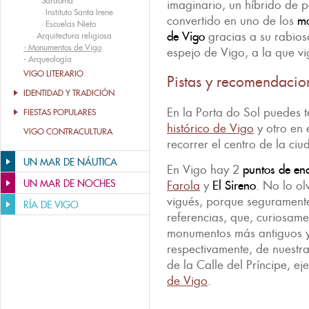
Sárdoma
imaginario, un híbrido de 
·
Instituto Santa Irene
convertido en uno de los
mo
·
Escuelas Nieto
de Vigo
gracias a su rabio
·
Arquitectura religiosa
-
Monumentos de Vigo
espejo de Vigo, a la que vi
-
Arqueología
VIGO LITERARIO
Pistas y recomendacio
IDENTIDAD Y TRADICIÓN
En la Porta do Sol puedes t
FIESTAS POPULARES
histórico de Vigo
y otro en 
VIGO CONTRACULTURA
recorrer el centro de la ciu
UN MAR DE NÁUTICA
En Vigo hay 2
puntos de en
UN MAR DE NOCHES
Farola
y
El Sireno
. No lo ol
vigués, porque seguramente
RÍA DE VIGO
referencias, que, curiosame
monumentos más antiguos 
respectivamente, de nuestra 
de la Calle del Príncipe, e
de Vigo
.