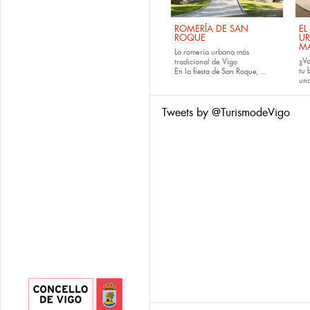
ROMERÍA DE SAN
EL
ROQUE
U
M
La romería urbana más
¿Va
tradicional de Vigo
tu
En la
fiesta de San Roque
, ...
una
Tweets by @TurismodeVigo