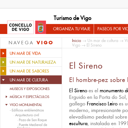
Turismo de Vigo
ORGANIZA TU VIAJE
PASEOS POR VI
Inicio
→
Un mar de cultura
→
V
VIGO
NAVEGA
Vigo
→ El Sireno
UN MAR DE VIDA
UN MAR DE NATURALEZA
El Sireno
UN MAR DE SABORES
El hombre-pez sobre l
UN MAR DE CULTURA
MUSEOS Y EXPOSICIONES
El Sireno
es el
monumento d
Erguido en la Porta do Sol,
MÚSICA Y ESPECTÁCULOS
gallego
Francisco Leiro
es u
VIGO MONUMENTAL
moderno, impresionante por
-
Edificios emblemáticos
·
Arquitectura civil
elevadísimo pedestal sobre e
·
Pazo de San Roque
escultura
, instalada en 199
·
Puente Medieval de