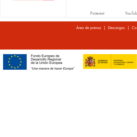
Pinterest
YouTu
|
|
Área de prensa
Descargas
Co