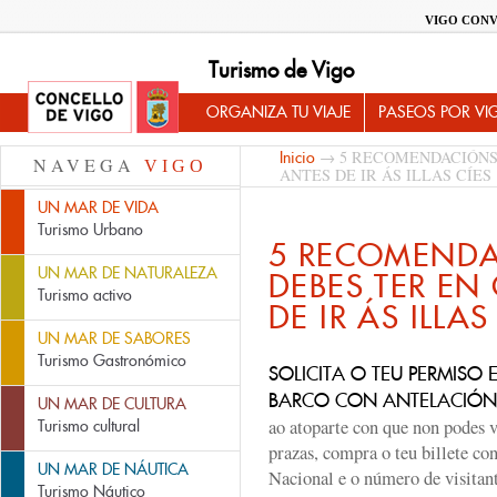
VIGO CONV
Turismo de Vigo
ORGANIZA TU VIAJE
PASEOS POR VI
→ 5 RECOMENDACIÓNS
Inicio
NAVEGA
VIGO
ANTES DE IR ÁS ILLAS CÍES
UN MAR DE VIDA
Turismo Urbano
5 RECOMEND
UN MAR DE NATURALEZA
DEBES TER EN
Turismo activo
DE IR ÁS ILLAS
UN MAR DE SABORES
Turismo Gastronómico
SOLICITA O TEU PERMISO 
BARCO CON ANTELACIÓN
UN MAR DE CULTURA
ao atoparte con que non podes v
Turismo cultural
prazas, compra o teu billete co
UN MAR DE NÁUTICA
Nacional e o número de visitant
Turismo Náutico