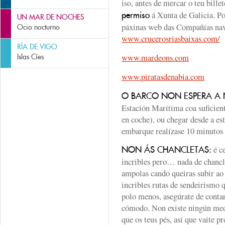
iso, antes de mercar o teu bille
á Xunta de Galicia. Po
permiso
UN MAR DE NOCHES
páxinas web das Compañías nav
Ocio nocturno
www.crucerosriasbaixas.com/
RÍA DE VIGO
www.mardeons.com
Islas Cíes
www.piratasdenabia.com
O BARCO NON ESPERA A 
Estación Marítima coa suficient
en coche), ou chegar desde a es
embarque realízase 10 minutos a
é ce
NON ÁS CHANCLETAS
:
incribles pero… nada de chancle
ampolas cando queiras subir ao 
incribles rutas de sendeirismo q
polo menos, asegúrate de conta
cómodo. Non existe ningún medi
que os teus pés, así que vaite p