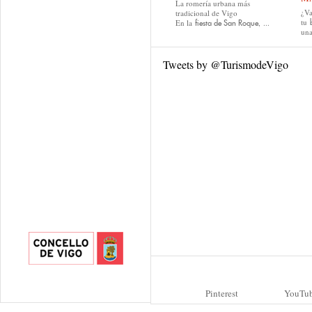
La romería urbana más
¿Va
tradicional de Vigo
tu
En la
, ...
fiesta de San Roque
una
Tweets by @TurismodeVigo
Pinterest
YouTu