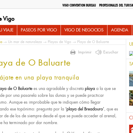
VIGO CONVENTION BUREAU
PROFESIONALES DEL TURIS
e Vigo
 VIAJE
PASEOS POR VIGO
VIGO DE NEGOCIOS
AGENDA
io
→
Un mar de naturaleza
→
Playas de Vigo
→ Playa de O Baluarte
U
Imprimir
Escuchar
aya de O Baluarte
T
ájate en una playa tranquila
aya de O Baluarte
es una agradable y discreta
playa
a la que se
de por una pasarela sobre las dunas y se puede practicar
smo. Aunque es improbable que te indiquen cómo llegar
izando ese topónimo: pregunta por la
‘playa del Breadouro’
, que es
ar de de los de siempre desde el que se puede acceder al arenal,
C
ue ha terminado por dar nombre.