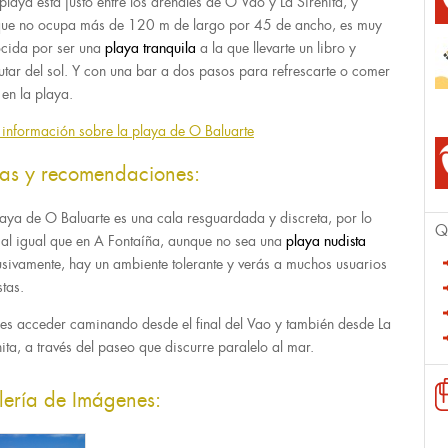
 playa está justo entre los arenales de O Vao y La Sirenita, y
ue no ocupa más de 120 m de largo por 45 de ancho, es muy
cida por ser una
playa tranquila
a la que llevarte un libro y
rutar del sol. Y con una bar a dos pasos para refrescarte o comer
 en la playa.
información sobre la playa de O Baluarte
tas y recomendaciones:
laya de O Baluarte es una cala resguardada y discreta, por lo
Q
 al igual que en A Fontaíña, aunque no sea una
playa nudista
usivamente, hay un ambiente tolerante y verás a muchos usuarios
stas.
es acceder caminando desde el final del Vao y también desde La
nita, a través del paseo que discurre paralelo al mar.
lería de Imágenes: