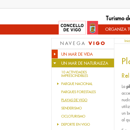
Turismo d
ORGANIZA TU
Inic
VIGO
NAVEGA
UN MAR DE VIDA
Pl
UN MAR DE NATURALEZA
10 ACTIVIDADES
Rel
IMPRESCINDIBLES
PARQUE NACIONAL
La
pl
PARQUES FORESTALES
acce
nudi
PLAYAS DE VIGO
util
SENDERISMO
un b
CICLOTURISMO
al q
DEPORTE EN VIGO