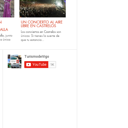
N
UN CONCIERTO AL AIRE
LIBRE EN CASTRELOS
ALLA
Los
conciertos en Castrelos
son
lla
, junto
únicos: Si tienes la suerte de
la única
que tu estancia...