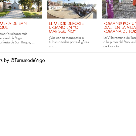
MERÍA DE SAN
EL MEJOR DEPORTE
ROMAN@ POR U
QUE
URBANO EN “O
DIA... EN LA VILLA
MARISQUIÑO”
ROMANA DE TOR
romería urbana más
¿Vas con tu
monopatín
o
La
Villa romana de Tora
dicional de Vigo
tu
bici
a todas partes? ¿Eres
a la playa del Vao, es 
la
fiesta de San Roque
, ...
una...
de Galicia...
ts by @TurismodeVigo