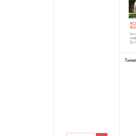
RO
RO
La 
tra
En 
Twee