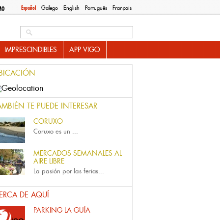
Español
Galego
English
Português
Français
MO
Search this site
IMPRESCINDIBLES
APP VIGO
BICACIÓN
AMBIÉN TE PUEDE INTERESAR
CORUXO
Coruxo
es un
...
MERCADOS SEMANALES AL
AIRE LIBRE
La pasión por las
ferias...
ERCA DE AQUÍ
PARKING LA GUÍA