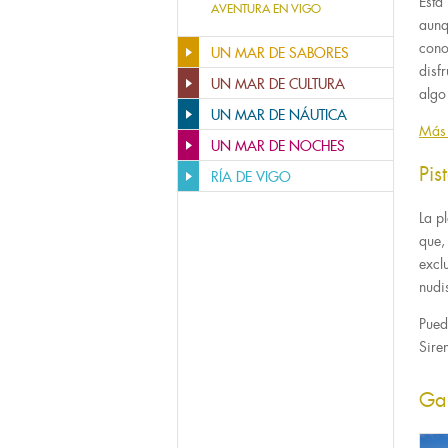
Esta
AVENTURA EN VIGO
aunq
cono
UN MAR DE SABORES
disf
UN MAR DE CULTURA
algo
UN MAR DE NÁUTICA
Más 
UN MAR DE NOCHES
Pis
RÍA DE VIGO
La p
que,
excl
nudi
Pued
Sire
Ga