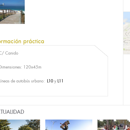
ormación práctica
C/ Canido
Dimensiones: 120x45m
Líneas de autobús urbano:
L10
y
L11
TUALIDAD