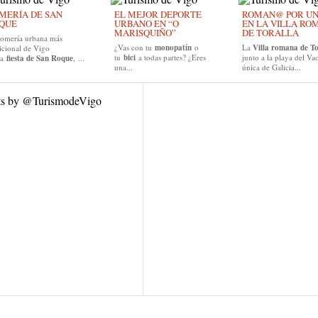
MERÍA DE SAN
EL MEJOR DEPORTE
ROMAN@ POR UN D
QUE
URBANO EN “O
EN LA VILLA RO
MARISQUIÑO”
DE TORALLA
romería urbana más
¿Vas con tu
monopatín
o
La
Villa romana de To
icional de Vigo
tu
bici
a todas partes? ¿Eres
junto a la playa del Vao
la
fiesta de San Roque
, ...
una...
única de Galicia...
ts by @TurismodeVigo