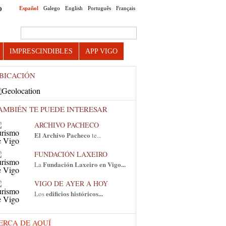
Español
Galego
English
Português
Français
O
Search this site
IMPRESCINDIBLES
APP VIGO
BICACIÓN
AMBIÉN TE PUEDE INTERESAR
ARCHIVO PACHECO
El Archivo Pacheco
te...
FUNDACIÓN LAXEIRO
Fundación Laxeiro en Vigo...
La
VIGO DE AYER A HOY
edificios históricos...
Los
ERCA DE AQUÍ