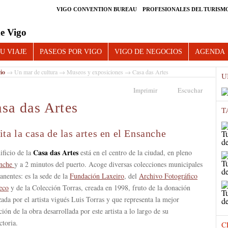
VIGO CONVENTION BUREAU
PROFESIONALES DEL TURISM
e Vigo
U VIAJE
PASEOS POR VIGO
VIGO DE NEGOCIOS
AGENDA
cio
→
Un mar de cultura
→
Museos y exposiciones
→ Casa das Artes
U
Imprimir
Escuchar
sa das Artes
T
ita la casa de las artes en el Ensanche
Casa das Artes
ificio de la
está en el centro de la ciudad, en pleno
nche
y a 2 minutos del puerto. Acoge diversas colecciones municipales
nentes: es la sede de la
Fundación Laxeiro
, del
Archivo Fotográfico
eco
y de la Colección Torras, creada en 1998, fruto de la donación
zada por el artista vigués Luis Torras y que representa la mejor
ción de la obra desarrollada por este artista a lo largo de su
ctoria.
C