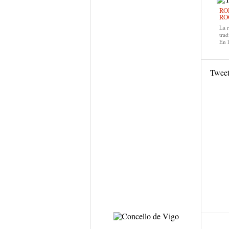
RO
RO
La 
trad
En 
Twee