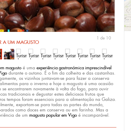
1
de
10
IR A UM MAGUSTO
 um magusto
é uma
experiência gastronómica imprescindível
Vigo
durante o outono. É o fim da colheita e das castanhas.
gamente, os vizinhos juntavam-se para fazer a conserva
alimentos para o inverno e hoje o magusto é uma ocasião
 se encontrarem novamente à volta do fogo, para ouvir
cas tradicionais e degustar estes deliciosos frutos que
ros tempos foram essenciais para a alimentação na Galiza.
lmente, exportam-se para todas as partes do mundo,
parados como doces em conserva ou em farinha. Mas a
eriência de um
magusto popular em Vigo
é incomparável.