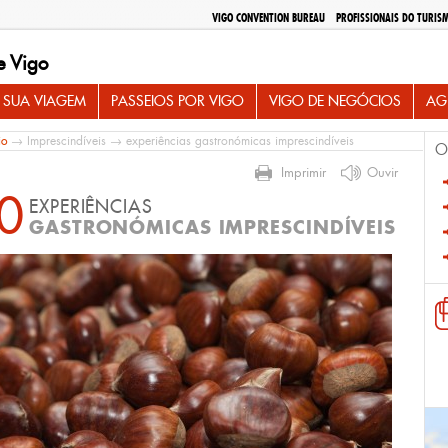
VIGO CONVENTION BUREAU
PROFISSIONAIS DO TURIS
e Vigo
 SUA VIAGEM
PASSEIOS POR VIGO
VIGO DE NEGÓCIOS
AG
io
→
Imprescindíveis
→ experiências gastronómicas imprescindíveis
O
Imprimir
Ouvir
0
EXPERIÊNCIAS
GASTRONÓMICAS IMPRESCINDÍVEIS