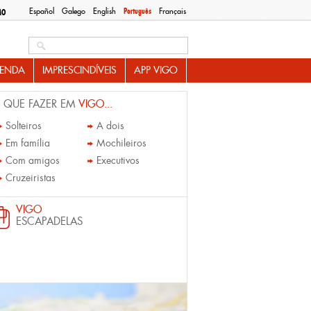
Español
Galego
English
Português
Français
MO
Search this site
ENDA
IMPRESCINDÍVEIS
APP VIGO
 QUE FAZER EM
VIGO...
Solteiros
A dois
Em família
Mochileiros
Com amigos
Executivos
Cruzeiristas
VIGO
ESCAPADELAS