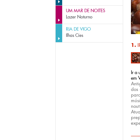
UM MAR DE NOITES
Lazer Noturno
RIA DE VIGO
Ilhas Cíes
1.
Ir a
em 
Anti
dos 
para
músi
nout
Atua
pre
exp