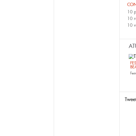
CON
10 p
10 r
10 v
AT
FE
BE
Fest
Twee