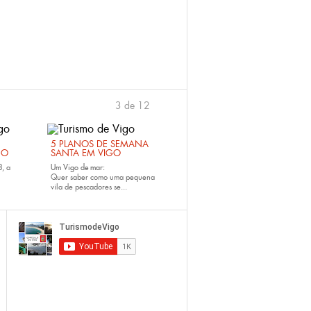
3 de 12
anterior
›
5 PLANOS DE SEMANA
GO
SANTA EM VIGO
3,
a
Um Vigo de mar:
Quer saber como uma pequena
vila de pescadores se...