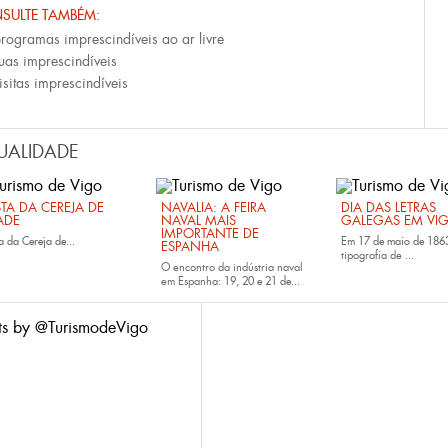
SULTE TAMBÉM:
rogramas imprescindíveis ao ar livre
uas imprescindíveis
isitas imprescindíveis
UALIDADE
STA DA CEREJA DE
NAVALIA: A FEIRA
DIA DAS LETRAS
ADE
NAVAL MAIS
GALEGAS EM VI
IMPORTANTE DE
a da Cereja de...
Em
17 de maio de 186
ESPANHA
tipografia de
...
O encontro da indústria naval
em Espanha:
19, 20 e 21 de...
ts by @TurismodeVigo