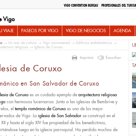
VIGO CONVENTION BUREAU
PROFESIONALES DEL TURIS
e Vigo
 VIAJE
PASEOS POR VIGO
VIGO DE NEGOCIOS
AGENDA
io
→
Un mar de cultura
→
Vigo monumental
→
Edificios emblemáticos
→
U
uitectura religiosa
→ Iglesia de Coruxo
Imprimir
Escuchar
T
lesia de Coruxo
mánico en San Salvador de Coruxo
glesia de Coruxo
es un cuidado ejemplo de
arquitectura religiosa
igo
con hermosos lucernarios. Junto a las iglesias de Bembrive y
relos, el
templo románico de Coruxo
es uno de los mejor
ervados de Vigo: La
iglesia de San Salvador
se construyó en el
o XII y hasta el siglo XIV fue propiedad de los benedictinos,
irtiéndose luego en la iglesia parroquial. Ha perdido muchos de