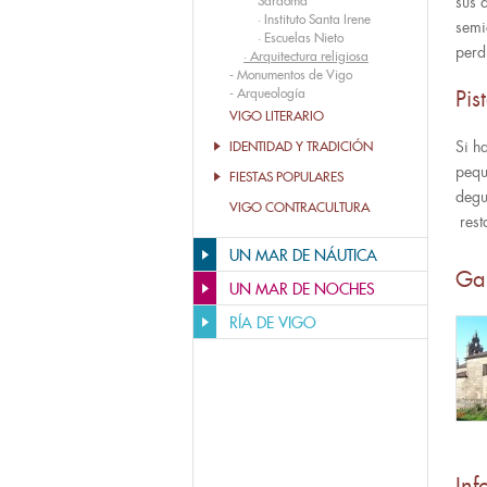
Sárdoma
sus 
·
Instituto Santa Irene
semi
·
Escuelas Nieto
perd
·
Arquitectura religiosa
-
Monumentos de Vigo
-
Arqueología
Pis
VIGO LITERARIO
Si h
IDENTIDAD Y TRADICIÓN
peq
FIESTAS POPULARES
degu
VIGO CONTRACULTURA
rest
UN MAR DE NÁUTICA
Ga
UN MAR DE NOCHES
RÍA DE VIGO
Inf