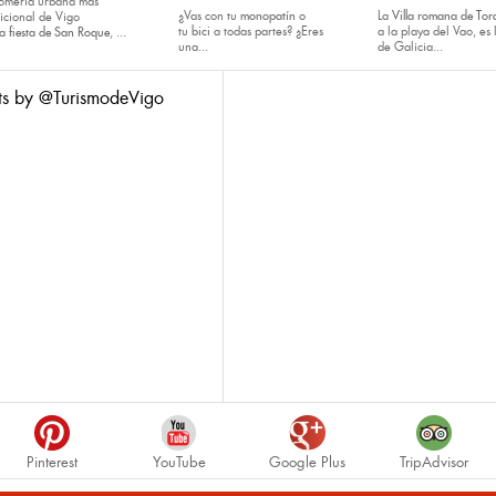
romería urbana más
¿Vas con tu
monopatín
o
La
Villa romana de Tora
dicional de Vigo
tu
bici
a todas partes? ¿Eres
a la playa del Vao, es 
la
fiesta de San Roque
, ...
una...
de Galicia...
ts by @TurismodeVigo
Pinterest
YouTube
Google Plus
TripAdvisor