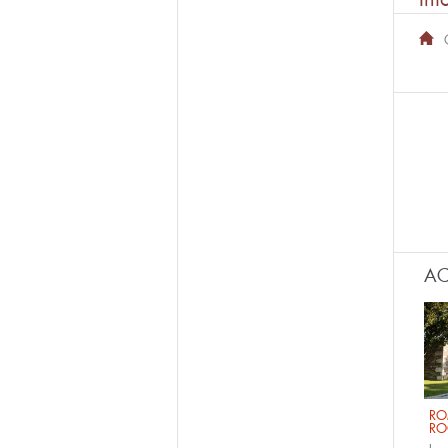
AC
RO
RO