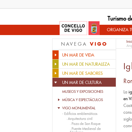
Turismo d
ORGANIZA TU
Inic
VIGO
NAVEGA
Arq
UN MAR DE VIDA
Ig
UN MAR DE NATURALEZA
UN MAR DE SABORES
Ro
UN MAR DE CULTURA
MUSEOS Y EXPOSICIONES
La
i
en V
MÚSICA Y ESPECTÁCULOS
Cast
VIGO MONUMENTAL
cons
-
Edificios emblemáticos
·
Arquitectura civil
sigl
·
Pazo de San Roque
conv
·
Puente Medieval de