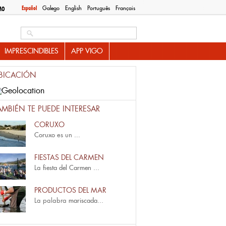
Español
Galego
English
Português
Français
MO
Search this site
IMPRESCINDIBLES
APP VIGO
BICACIÓN
AMBIÉN TE PUEDE INTERESAR
CORUXO
Coruxo
es un
...
FIESTAS DEL CARMEN
La
fiesta del Carmen
...
PRODUCTOS DEL MAR
La palabra
mariscada
...