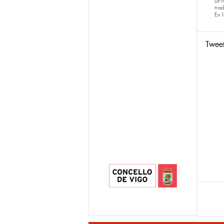
La 
tra
En 
Twee