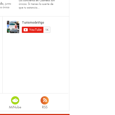
Los
conciertos en Castrelos
son
lla
, junto
únicos: Si tienes la suerte de
la única
que tu estancia...
MiNube
RSS