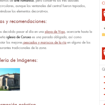
atavíos de
arte románico
, pero conserva los tres ábsides
C
circulares, aunque los ventanales del central fueron tapiados,
iéndose los elementos decorativos.
tas y recomendaciones:
as decidido pasar el día en una
playa de Vigo
, acercarte hasta la
ueña
iglesia de Coruxo
es una parada obligada, así como
star los mejores
pescados y mariscos de la ría
en alguno de los
aurantes tradicionales de la zona.
lería de Imágenes:
Q
ormación práctica