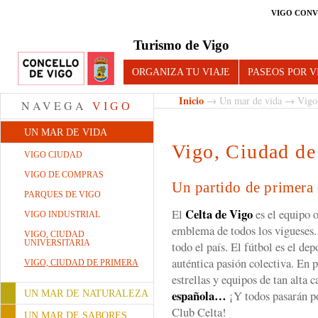
VIGO CONV
Turismo de Vigo
ORGANIZA TU VIAJE
PASEOS POR V
Inicio
→
Un mar de vida
→ Vigo,
NAVEGA
VIGO
UN MAR DE VIDA
Vigo, Ciudad de
VIGO CIUDAD
VIGO DE COMPRAS
Un partido de primera
PARQUES DE VIGO
Celta de Vigo
El
es el equipo o
VIGO INDUSTRIAL
emblema de todos los vigueses.
VIGO, CIUDAD
UNIVERSITARIA
todo el país. El fútbol es el dep
auténtica pasión colectiva. En p
VIGO, CIUDAD DE PRIMERA
estrellas y equipos de tan alta 
española…
¡Y todos pasarán po
UN MAR DE NATURALEZA
Club Celta!
UN MAR DE SABORES