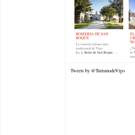
ROMERÍA DE SAN
EL
ROQUE
UR
MA
La romería urbana más
¿Va
tradicional de Vigo
tu
En la
fiesta de San Roque
, ...
una
Tweets by @TurismodeVigo