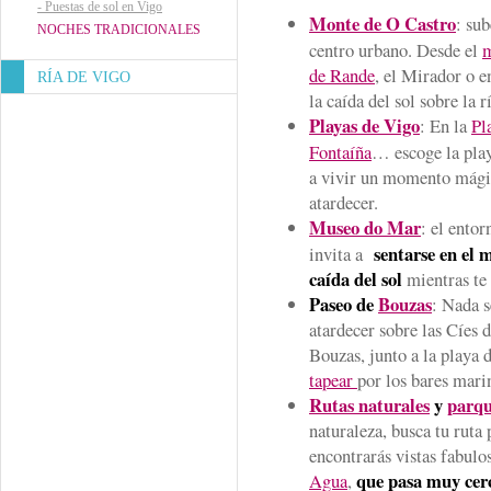
-
Puestas de sol en Vigo
Monte de O Castro
: sub
NOCHES TRADICIONALES
centro urbano. Desde el
m
de Rande
, el Mirador o e
RÍA DE VIGO
la caída del sol sobre la r
Playas de Vigo
: En la
Pl
Fontaíña
… escoge la play
a vivir un momento mági
atardecer.
Museo do Mar
: el ento
sentarse en el 
invita a
caída del sol
mientras te
Paseo de
Bouzas
: Nada s
atardecer sobre las Cíes d
Bouzas, junto a la playa
tapear
por los bares mari
Rutas naturales
y
parqu
naturaleza, busca tu ruta
encontrarás vistas fabulos
que pasa muy cerc
Agua
,