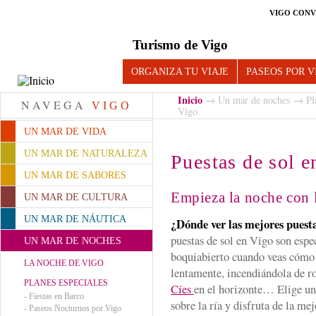
VIGO CONV
Turismo de Vigo
ORGANIZA TU VIAJE
PASEOS POR V
Inicio
→
Un mar de noches
→
Pl
NAVEGA
VIGO
Vigo
UN MAR DE VIDA
UN MAR DE NATURALEZA
Puestas de sol e
UN MAR DE SABORES
Empieza la noche con l
UN MAR DE CULTURA
UN MAR DE NÁUTICA
¿Dónde ver las mejores puest
puestas de sol en Vigo son espe
UN MAR DE NOCHES
boquiabierto cuando veas cómo e
LA NOCHE DE VIGO
lentamente, incendiándola de ro
PLANES ESPECIALES
Cíes
en el horizonte… Elige un
-
Fiestas en Barco
sobre la ría y disfruta de la me
-
Paseos Nocturnos por Vigo