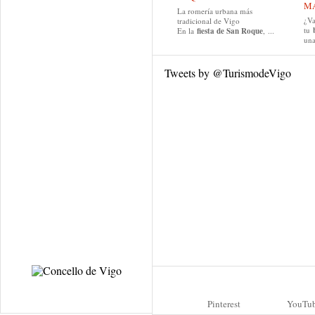
MA
La romería urbana más
¿Va
tradicional de Vigo
tu
En la
fiesta de San Roque
, ...
una
Tweets by @TurismodeVigo
Pinterest
YouTu