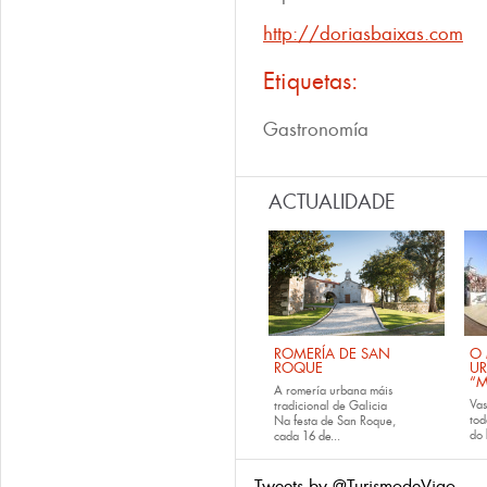
http://doriasbaixas.com
Etiquetas:
Gastronomía
ACTUALIDADE
ROMERÍA DE SAN
O 
ROQUE
U
“M
A romería urbana máis
Va
tradicional de Galicia
tod
Na festa de San Roque,
do
cada
16 de...
Tweets by @TurismodeVigo