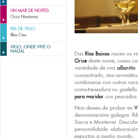
UN MAR DE NOITES
Ocio Nocturno
RÍA DE VIGO
Illas Cíes
VIGO, ONDE VIVE O
NADAL
Das
Rías Baixas
nacen os v
Orixe
deste nome, cuxos ca
variedade de uva
albariño
.
concentrado, moi aromática
combinarse con outras vari
como
treixadura
ou
godello
para maridar
con pescados 
Non deixes de probar en
V
denominacións galegas: Rib
Sacra e Monterrei. Descubr
personalidade elaboración 
exportan a medio mundo.