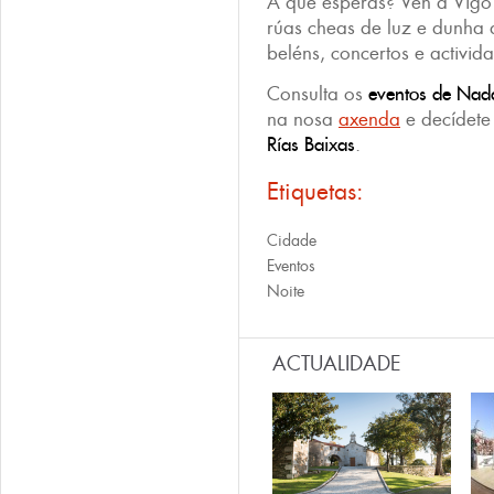
A que esperas? Ven a Vigo
rúas cheas de luz e dunha 
beléns, concertos e activid
Consulta os
eventos de Nad
na nosa
axenda
e decídete
Rías Baixas
.
Etiquetas:
Cidade
Eventos
Noite
ACTUALIDADE