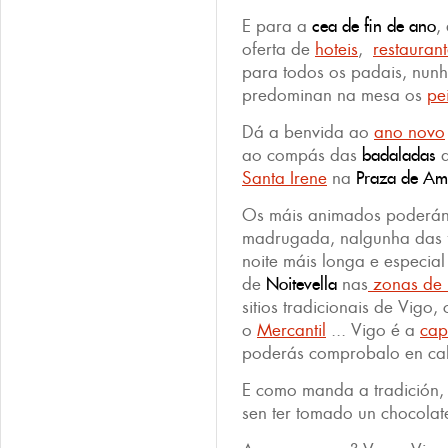
E para a
cea de fin de ano
,
oferta de
hoteis
,
restaurant
para todos os padais, nun
predominan na mesa os
pe
Dá a benvida ao
ano novo
ao compás das
badaladas
d
Santa Irene
na
Praza de Am
Os máis animados poderán 
madrugada, nalgunha das f
noite máis longa e especia
de
Noitevella
nas
zonas de
sitios tradicionais de Vigo
o
Mercantil
... Vigo é a
cap
poderás comprobalo en cal
E como manda a tradición, 
sen ter tomado un chocolat