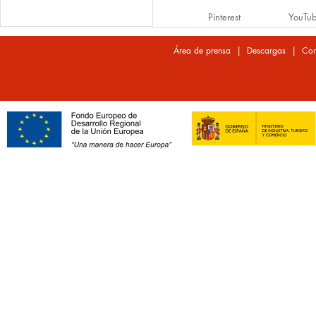
Pinterest
YouTu
|
|
Área de prensa
Descargas
Con