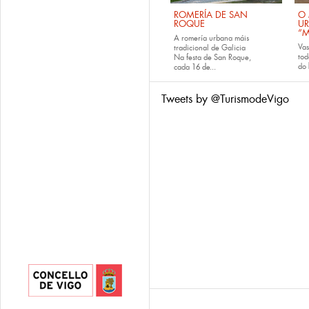
ROMERÍA DE SAN
O 
ROQUE
U
“M
A romería urbana máis
Va
tradicional de Galicia
tod
Na festa de San Roque,
do
cada
16 de...
Tweets by @TurismodeVigo