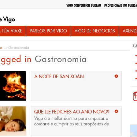
VIGO CONVENTION BUREAU
PROFESIONAIS DO TURIS
e Vigo
 TÚA VIAXE
PASEOS POR VIGO
VIGO DE NEGOCIOS
AXEND
Q
io
→ Gastronomía
agged in
Gastronomía
A NOITE DE SAN XOÁN
QUE LLE PEDICHES AO ANO NOVO?
Vigo
é o mellor destino para empezar a
coidarte e cumprir os teus propósitos de