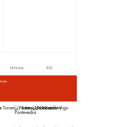
MiNube
RSS
Guías