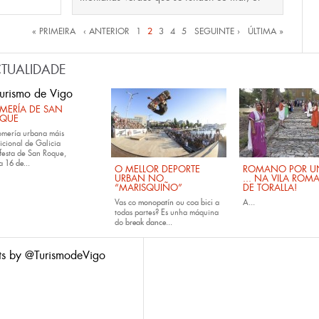
inas
« PRIMEIRA
‹ ANTERIOR
1
2
3
4
5
SEGUINTE ›
ÚLTIMA »
TUALIDADE
MERÍA DE SAN
QUE
omería urbana máis
icional de Galicia
festa de San Roque,
da
16 de...
O MELLOR DEPORTE
ROMANO POR UN
URBAN NO
... NA VILA ROM
“MARISQUIÑO”
DE TORALLA!
Vas co
monopatín
ou coa
bici
a
A...
todas partes? Es unha máquina
do
break dance...
ts by @TurismodeVigo