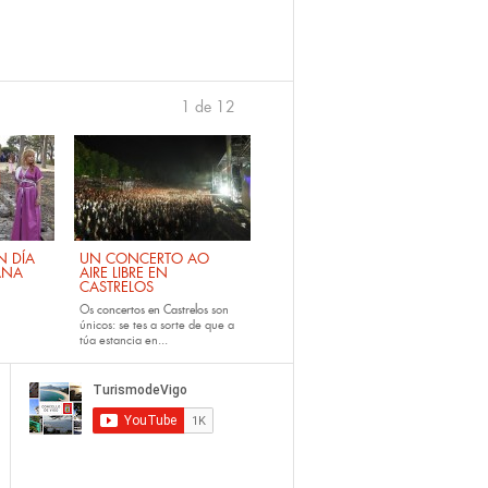
1 de 12
›
 DÍA
UN CONCERTO AO
ANA
AIRE LIBRE EN
CASTRELOS
Os
concertos en Castrelos
son
únicos: se tes a sorte de que a
túa estancia en...