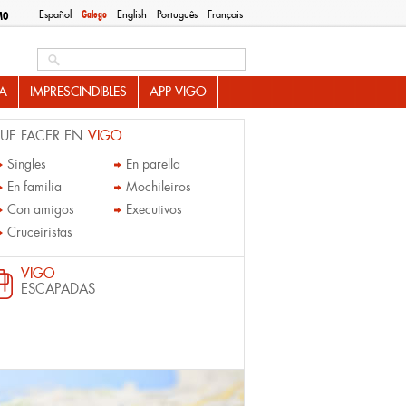
Español
Galego
English
Português
Français
MO
Search this site
A
IMPRESCINDIBLES
APP VIGO
UE FACER EN
VIGO...
Singles
En parella
En familia
Mochileiros
Con amigos
Executivos
Cruceiristas
VIGO
ESCAPADAS