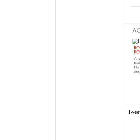
Páx
AC
RO
RO
A r
trad
Na 
ca
Twee