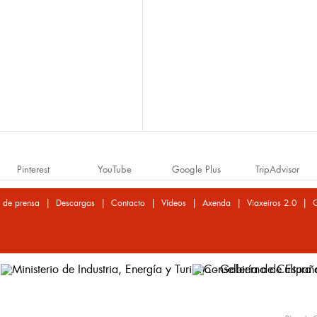
Pinterest
YouTube
Google Plus
TripAdvisor
|
|
|
|
|
|
 de prensa
Descargas
Contacto
Vídeos
Axenda
Viaxeiros 2.0