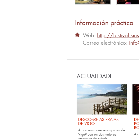
Información práctica
Web:
http://festival.si
Correo electrónico:
info
ACTUALIDADE
DESCOBRE AS PRAIAS
DÉ
DE VIGO
PO
B
Aínda non coñeces as
praias de
As
Vigo
? Son un dos maiores
atractivos da cidade....