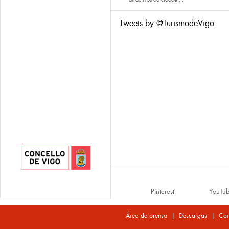
Tweets by @TurismodeVigo
Pinterest
YouTu
|
|
Área de prensa
Descargas
Con