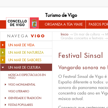
Turismo de Vigo
ORGANIZA A TÚA VIAXE
PASEOS PO
Inicio
→
Un mar de cultura
→
M
VIGO
NAVEGA
Grandes concertos e festivais
→ F
UN MAR DE VIDA
UN MAR DE NATUREZA
Festival Sinsal
UN MAR DE SABORES
Vangarda sonora no f
UN MAR DE CULTURA
MÚSICA E ESPECTÁCULOS EN
O Festival Sinsal de Vigo é
VIGO
España diferente a todos: 
VIGO MONUMENTAL
sonora do panorama nacion
VIGO LITERARIO
concentra cada ano en Vig
música actual.
IDENTIDADE E TRADICIÓN
FESTAS POPULARES
Conseguir que centenares 