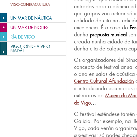
VIGO CONTRACULTURA
entradas para a décima edi
que grupos van actuar só i
UN MAR DE NÁUTICA
calidade da cita nas edició
excelencia. É o caso do
Fes
UN MAR DE NOITES
dunha
proposta musical
sen
RÍA DE VIGO
creada nunha cidade de t
VIGO, ONDE VIVE O
dunha cita de calquera ca
NADAL
Os organizadores del Sinsa
concepto de festival anual 
o ano en salas de acústic
Centro Cultural Afundación
o
ir introducindo escenarios 
exteriores do
Museo do Mar
de Vigo
…
O festival esténdese tamén 
Galicia. Por exemplo, na Il
Vigo, cada verán organíza
suxestivas: só podes chega