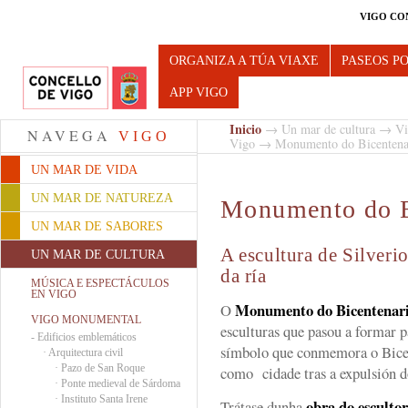
VIGO CO
Turismo de Vigo
ORGANIZA A TÚA VIAXE
PASEOS P
APP VIGO
Inicio
→
Un mar de cultura
→
Vi
NAVEGA
VIGO
Vigo
→ Monumento do Bicentena
UN MAR DE VIDA
UN MAR DE NATUREZA
Monumento do B
UN MAR DE SABORES
A escultura de Silverio
UN MAR DE CULTURA
da ría
MÚSICA E ESPECTÁCULOS
EN VIGO
Monumento do Bicentenar
O
VIGO MONUMENTAL
esculturas que pasou a formar 
-
Edificios emblemáticos
símbolo que conmemora o Bice
·
Arquitectura civil
·
Pazo de San Roque
como cidade tras a expulsión d
·
Ponte medieval de Sárdoma
·
Instituto Santa Irene
obra do escultor
Trátase dunha