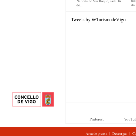
tod
Na festa de San Roque, cada
16
do
de...
Tweets by @TurismodeVigo
Pinterest
YouTu
|
|
Área de prensa
Descargas
Co