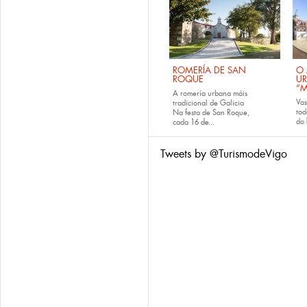
ROMERÍA DE SAN
O 
ROQUE
U
“M
A romería urbana máis
Va
tradicional de Galicia
tod
Na festa de San Roque,
do
cada
16 de...
Tweets by @TurismodeVigo