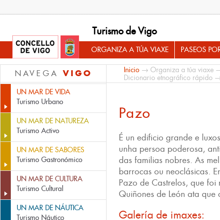
Turismo de Vigo
ORGANIZA A TÚA VIAXE
PASEOS PO
Inicio
→
Organiza a túa viaxe
VIGO
NAVEGA
Dicionario etnográfico rápido
→
UN MAR DE VIDA
Turismo Urbano
Pazo
UN MAR DE NATUREZA
Turismo Activo
É un edificio grande e luxo
unha persoa poderosa, ant
UN MAR DE SABORES
das familias nobres. As mel
Turismo Gastronómico
barrocas ou neoclásicas. E
UN MAR DE CULTURA
Pazo de Castrelos, que foi 
Turismo Cultural
Quiñones de León ata que 
UN MAR DE NÁUTICA
Galería de imaxes:
Turismo Náutico