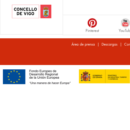
Pinterest
YouTu
|
|
Área de prensa
Descargas
Con