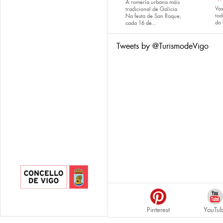
A romería urbana máis
Va
tradicional de Galicia
tod
Na festa de San Roque,
do
cada
16 de...
Tweets by @TurismodeVigo
Pinterest
YouTu