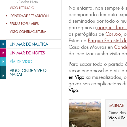
·
Escolas Nieto
No entanto, non sempre é 
VIGO LITERARIO
acompañado dun guía exper
IDENTIDADE E TRADICIÓN
diseminados por todo o mun
FESTAS POPULARES
parroquias e
parques fores
VIGO CONTRACULTURA
os petróglifos de
Coruxo
, 
Estea no
Parque Forestal d
UN MAR DE NÁUTICA
Casa dos Mouros en
Cand
UN MAR DE NOITES
de localizar nunha visita a
RÍA DE VIGO
Para sacar todo o partido á
recomendámosche a visita
VIGO, ONDE VIVE O
NADAL
en Vigo
xa musealizados, o
gozar sen complicacións d
Vigo
.
SALINAE
Outra das
Vigo
é
Sal