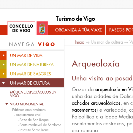
Turismo de Vigo
ORGANIZA A TÚA VIAXE
PASEOS PO
Inicio
→
Un mar de cultura
→
V
VIGO
NAVEGA
UN MAR DE VIDA
Arqueoloxía
UN MAR DE NATUREZA
UN MAR DE SABORES
Unha visita ao pasa
UN MAR DE CULTURA
Gozar da
arqueoloxía en V
MÚSICA E ESPECTÁCULOS EN
unha das cidades de Galici
VIGO
achados arqueolóxicos
, en 
VIGO MONUMENTAL
xacementos
) e variedade, c
-
Edificios emblemáticos
·
Arquitectura civil
Paleolítico e a Idade Media 
·
Pazo de San Roque
asentamentos castrexos, petr
·
Ponte medieval de Sárdoma
era romana…
·
Instituto Santa Irene