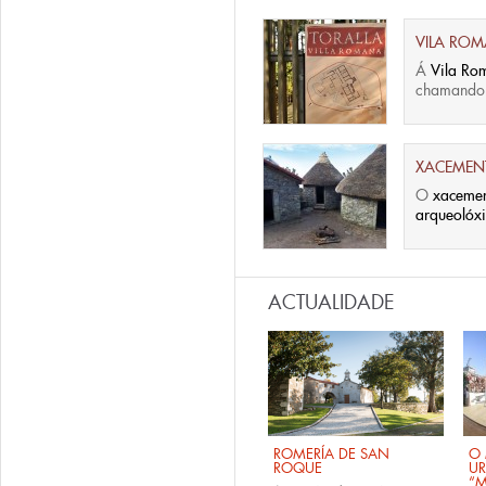
VILA ROM
Á
Vila Ro
chamand
XACEMEN
O
xacemen
arqueolóxi
ACTUALIDADE
ROMERÍA DE SAN
O 
ROQUE
U
“M