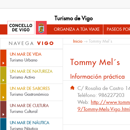
Turismo de Vigo
ORGANIZA A TÚA VIAXE
PASEOS PO
Inicio
→ Tommy Mel´s
VIGO
NAVEGA
UN MAR DE VIDA
Tommy Mel´s
Turismo Urbano
UN MAR DE NATUREZA
Información práctica
Turismo Activo
C/ Rosalia de Castro 1
UN MAR DE SABORES
Turismo Gastronómico
Teléfono:
986227203
Web:
http://www.tom
UN MAR DE CULTURA
9/Tommy-Mels-Vigo.htm
Turismo Cultural
UN MAR DE NÁUTICA
Turismo Náutico