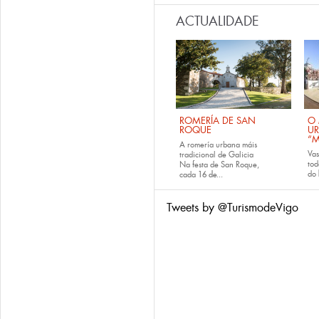
ACTUALIDADE
ROMERÍA DE SAN
O 
ROQUE
U
“M
A romería urbana máis
Va
tradicional de Galicia
tod
Na festa de San Roque,
do
cada
16 de...
Tweets by @TurismodeVigo