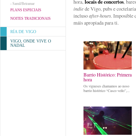
locais de concertos
hora,
, bare
-
Samil/Beiramar
indie
de Vigo, pubs e coctelarí
PLANS ESPECIAIS
incluso
after-hours
. Imposible 
NOITES TRADICIONAIS
máis apropiada para ti.
RÍA DE VIGO
VIGO, ONDE VIVE O
NADAL
Barrio Histórico: Primera
hora
Os vigueses chamamos ao noso
barrio histórico “Casco vello”,...