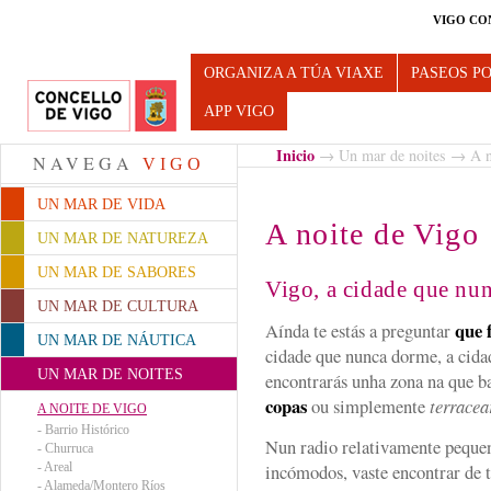
VIGO CO
Turismo de Vigo
ORGANIZA A TÚA VIAXE
PASEOS P
APP VIGO
Inicio
→
Un mar de noites
→ A no
NAVEGA
VIGO
UN MAR DE VIDA
A noite de Vigo
UN MAR DE NATUREZA
UN MAR DE SABORES
Vigo, a cidade que nu
UN MAR DE CULTURA
que 
Aínda te estás a preguntar
UN MAR DE NÁUTICA
cidade que nunca dorme, a cid
UN MAR DE NOITES
encontrarás unha zona na que ba
copas
ou simplemente
terracea
A NOITE DE VIGO
-
Barrio Histórico
Nun radio relativamente peque
-
Churruca
-
Areal
incómodos, vaste encontrar de t
-
Alameda/Montero Ríos