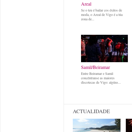
Areal
Se o teu é bailar cos éxitos de
moda, o Areal de Vigo é a túa
zona de...
Samil/Beiramar
Entre Beiramar e Samil
concéntranse as maiores
discotecas de Vigo: algúns...
ACTUALIDADE