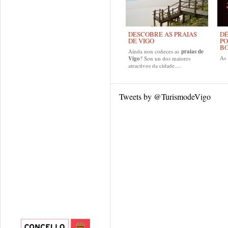
DESCOBRE AS PRAIAS
DÉ
DE VIGO
PO
B
Aínda non coñeces as
praias de
As
Vigo
? Son un dos maiores
atractivos da cidade....
Tweets by @TurismodeVigo