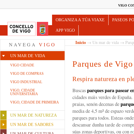
VIGO CO
Turismo de Vigo
ORGANIZA A TÚA VIAXE
PASEOS P
APP VIGO
Inicio
→
Un mar de vida
→ Parqu
NAVEGA
VIGO
UN MAR DE VIDA
Parques de Vigo
VIGO CIDADE
VIGO DE COMPRAS
Respira natureza en pl
VIGO INDUSTRIAL
parques para pasear e
Buscas
VIGO, CIDADE
UNIVERSITARIA
cidades máis verdes de España. 
VIGO, CIDADE DE PRIMEIRA
parque
praias, senón decenas de
media de 4,5 m² de espazo verd
UN MAR DE NATUREZA
parques para todos. Esteas onde
descansar dunha tarde de compras
UN MAR DE SABORES
súas zonas deportivas, ou con 
UN MAR DE CULTURA