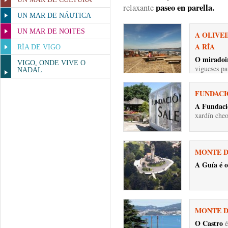
paseo en parella.
relaxante
UN MAR DE NÁUTICA
UN MAR DE NOITES
A OLIVE
A RÍA
RÍA DE VIGO
O miradoir
VIGO, ONDE VIVE O
vigueses pa
NADAL
FUNDACI
A Fundaci
xardín cheo
MONTE D
A
Guía é 
MONTE D
O Castro
é