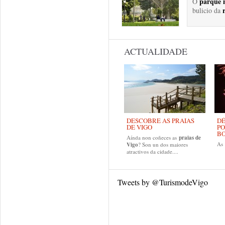
parque 
O
bulicio da
ACTUALIDADE
DESCOBRE AS PRAIAS
DÉ
DE VIGO
PO
B
Aínda non coñeces as
praias de
As
Vigo
? Son un dos maiores
atractivos da cidade....
Tweets by @TurismodeVigo