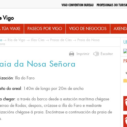
VIGO CONVENTION BUREAU
PROFESIONAIS DO TURIS
e Vigo
 TÚA VIAXE
PASEOS POR VIGO
VIGO DE NEGOCIOS
AXEND
io
→
Ría de Vigo
→
Illas Cíes
→
Praias de Cíes
→ Praia da Nosa
U
ora
Imprimir
Escoitar
P
raia da Nosa Señora
lización
: Illa do Faro
ño do areal
: 140m de longo por 20m de ancho
o chegar
: a través do barco desde a estación marítima chégase
eirao de Rodas; despois, crúzase a illa do Faro e mediante
lizacións chégase á praia. Encóntrase a continuación da praia de
s.