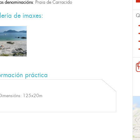
as denominacións
: Praia de Carracido
ería de imaxes:
Q
ormación práctica
Dimensións: 125x20m