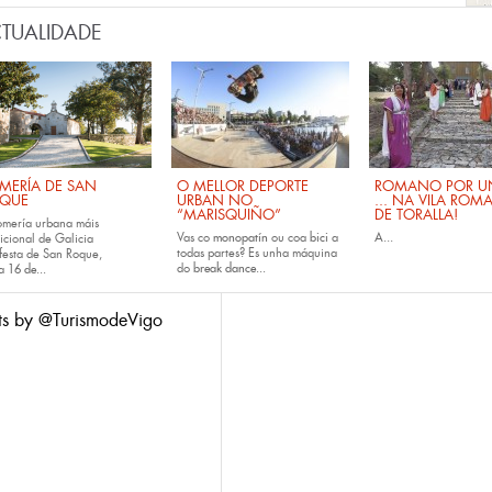
TUALIDADE
MERÍA DE SAN
O MELLOR DEPORTE
ROMANO POR UN
QUE
URBAN NO
... NA VILA ROM
“MARISQUIÑO”
DE TORALLA!
omería urbana máis
Vas co
monopatín
ou coa
bici
a
A...
icional de Galicia
todas partes? Es unha máquina
festa de San Roque,
do
break dance...
da
16 de...
ts by @TurismodeVigo