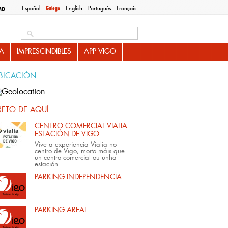
Español
Galego
English
Português
Français
MO
Search this site
A
IMPRESCINDIBLES
APP VIGO
BICACIÓN
RETO DE AQUÍ
CENTRO COMERCIAL VIALIA
ESTACIÓN DE VIGO
Vive a experiencia Vialia no
centro de Vigo, moito máis que
un centro comercial ou unha
estación
PARKING INDEPENDENCIA
PARKING AREAL