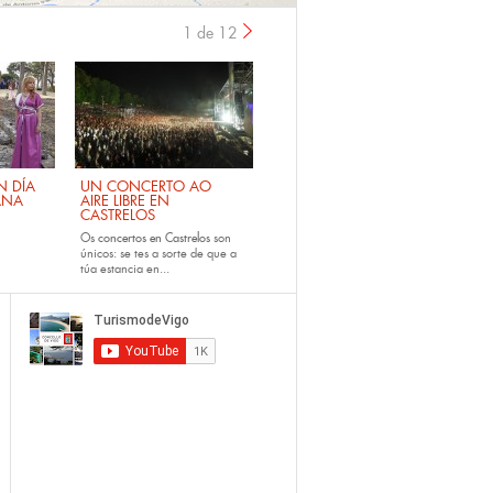
1 de 12
›
 DÍA
UN CONCERTO AO
ANA
AIRE LIBRE EN
CASTRELOS
Os
concertos en Castrelos
son
únicos: se tes a sorte de que a
túa estancia en...