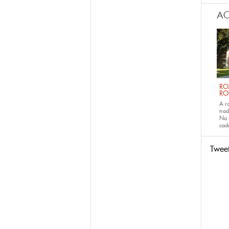
AC
RO
RO
A r
trad
Na 
ca
Twee