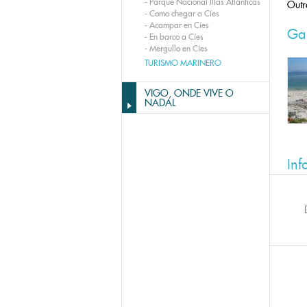
-
Parque Nacional Illas Atlánticas
Outr
-
Como chegar a Cíes
-
Acampar en Cíes
Gal
-
En barco a Cíes
-
Mergullo en Cíes
TURISMO MARINERO
VIGO, ONDE VIVE O
NADAL
Inf