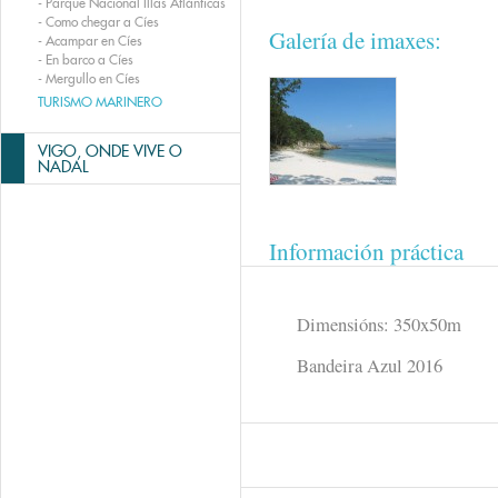
-
Parque Nacional Illas Atlánticas
-
Como chegar a Cíes
Galería de imaxes:
-
Acampar en Cíes
-
En barco a Cíes
-
Mergullo en Cíes
TURISMO MARINERO
VIGO, ONDE VIVE O
NADAL
Información práctica
Dimensións: 350x50m
Bandeira Azul 2016