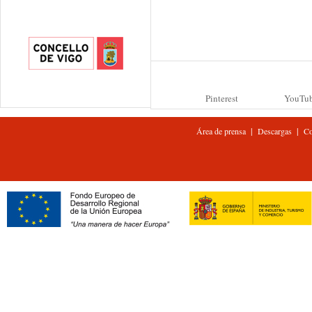
Pinterest
YouTu
|
|
Área de prensa
Descargas
Co