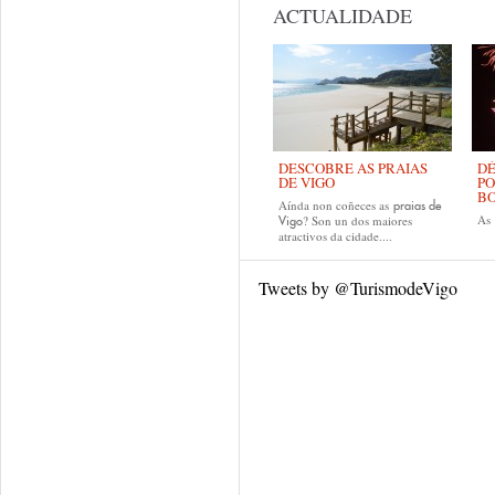
ACTUALIDADE
DESCOBRE AS PRAIAS
DÉ
DE VIGO
PO
B
Aínda non coñeces as
praias de
As
? Son un dos maiores
Vigo
atractivos da cidade....
Tweets by @TurismodeVigo