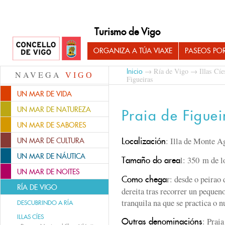
Turismo de Vigo
ORGANIZA A TÚA VIAXE
PASEOS PO
→
Ría de Vigo
→
Illas Cíe
Inicio
NAVEGA
VIGO
Figueiras
UN MAR DE VIDA
UN MAR DE NATUREZA
Praia de Figuei
UN MAR DE SABORES
: Illa de Monte 
Localización
UN MAR DE CULTURA
UN MAR DE NÁUTICA
l: 350 m de l
Tamaño do area
UN MAR DE NOITES
r: desde o peirao 
Como chega
RÍA DE VIGO
dereita tras recorrer un pequen
tranquila na que se practica o 
DESCUBRINDO A RÍA
ILLAS CÍES
: Prai
Outras denominacións