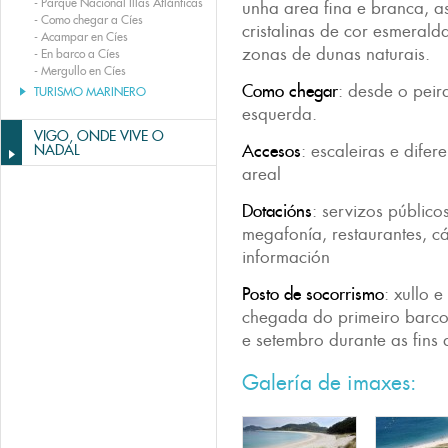
-
Parque Nacional Illas Atlánticas
unha area fina e branca, 
-
Como chegar a Cíes
cristalinas de cor esmerald
-
Acampar en Cíes
zonas de dunas naturais.
-
En barco a Cíes
-
Mergullo en Cíes
Como chegar
: desde o peir
TURISMO MARINERO
esquerda.
VIGO, ONDE VIVE O
Accesos
: escaleiras e dife
NADAL
areal
Dotacións
: servizos públicos
megafonía, restaurantes, c
información
Posto de socorrismo
: xullo 
chegada do primeiro barco 
e setembro durante as fins
Galería de imaxes: