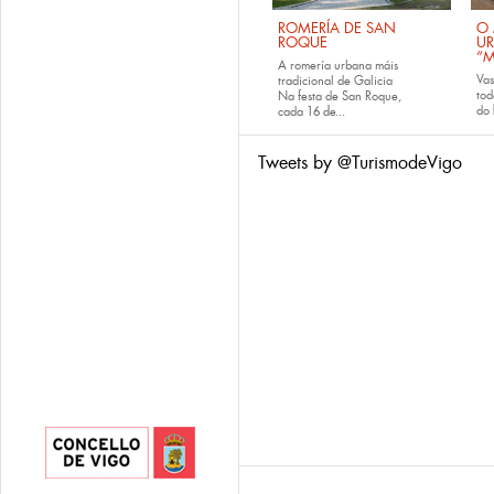
ROMERÍA DE SAN
O 
ROQUE
U
“M
A romería urbana máis
Va
tradicional de Galicia
tod
Na festa de San Roque,
do
cada
16 de...
Tweets by @TurismodeVigo