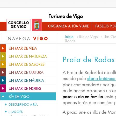
Turismo de Vigo
ORGANIZA A TÚA VIAXE
PASEOS PO
Inicio
→
Ría de Vigo
→
Illas Cí
VIGO
NAVEGA
Rodas
UN MAR DE VIDA
UN MAR DE NATUREZA
Praia de Rodas
UN MAR DE SABORES
A Praia de Rodas foi escol
UN MAR DE CULTURA
mundo polo
diario británic
UN MAR DE NÁUTICA
pises comprenderás por qu
UN MAR DE NOITES
m de ancho arroupan un ar
pasar o día en familia
: está
RÍA DE VIGO
apenas terás que camiñar p
DESCUBRINDO A RÍA
A praia une as illas de Mo
ILLAS CÍES