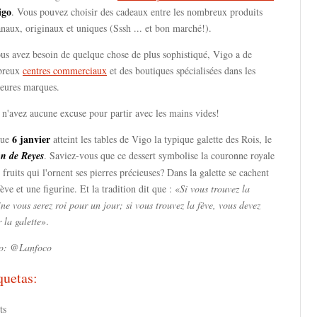
igo
. Vous pouvez choisir des cadeaux entre les nombreux produits
anaux, originaux et uniques (Sssh ... et bon marché!).
us avez besoin de quelque chose de plus sophistiqué, Vigo a de
breux
centres commerciaux
et des boutiques spécialisées dans les
leures marques.
n'avez aucune excuse pour partir avec les mains vides!
6 janvier
ue
atteint les tables de Vigo la typique galette des Rois, le
ón de Reyes
. Saviez-vous que ce dessert symbolise la couronne royale
s fruits qui l'ornent ses pierres précieuses? Dans la galette se cachent
ève et une figurine. Et la tradition dit que : «
Si vous trouvez la
ine vous serez roi pour un jour; si vous trouvez la fève, vous devez
 la galette
».
o: @Lanfoco
quetas:
ts