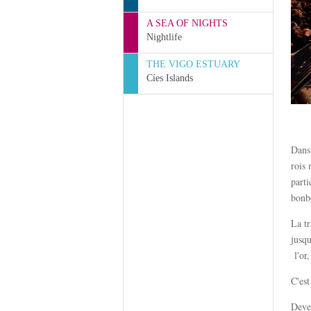
A SEA OF NIGHTS
Nightlife
THE VIGO ESTUARY
Cíes Islands
Dans 
rois 
parti
bonbo
La tr
jusqu
l'or,
C'est
Deve