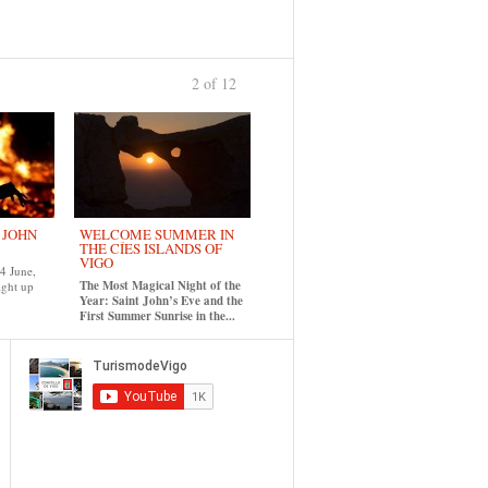
2 of 12
previous
›
. JOHN
WELCOME SUMMER IN
THE CÍES ISLANDS OF
VIGO
24 June,
The Most Magical Night of the
ight up
Year: Saint John’s Eve and the
First Summer Sunrise in the...