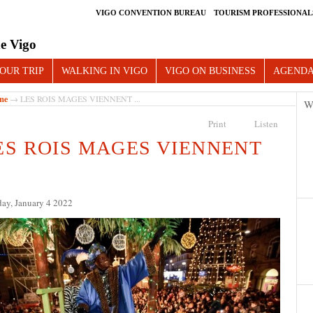
VIGO CONVENTION BUREAU
TOURISM PROFESSIONAL
e Vigo
OUR TRIP
WALKING IN VIGO
VIGO ON BUSINESS
AGEND
me
→ LES ROIS MAGES VIENNENT ...
W
Print
Listen
ES ROIS MAGES VIENNENT
ay, January 4 2022