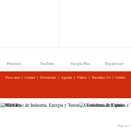
Pinterest
YouTube
Google Plus
TripAdvisor
|
|
|
|
|
|
Press area
Contact
Downloads
Agenda
Videos
Travellers 2.0
Guides
Plan de C