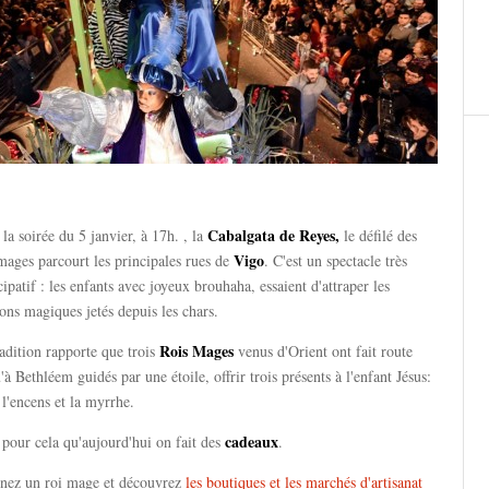
Cabalgata de Reyes,
la soirée du 5 janvier, à 17h. , la
le défilé des
Vigo
mages parcourt les principales rues de
. C'est un spectacle très
cipatif : les enfants avec joyeux brouhaha, essaient d'attraper les
ns magiques jetés depuis les chars.
Rois Mages
adition rapporte que trois
venus d'Orient ont fait route
'à Bethléem guidés par une étoile, offrir trois présents à l'enfant Jésus:
 l'encens et la myrrhe.
cadeaux
 pour cela qu'aujourd'hui on fait des
.
nez un roi mage et découvrez
les boutiques et les marchés d'artisanat