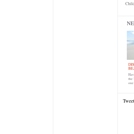
Chil
N
DI
BE
Have
the
one 
Twee