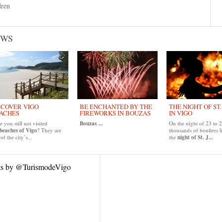
dren
EWS
SCOVER VIGO
BE ENCHANTED BY THE
THE NIGHT OF ST
ACHES
FIREWORKS IN BOUZAS
IN VIGO
 you still not visited
Bouzas
...
On the night of 23 to 
beaches of Vigo
? They are
thousands of bonfires l
of the city’s...
the
night of St. J...
ts by @TurismodeVigo