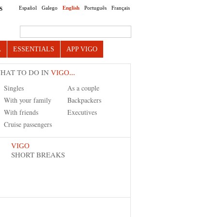
Español
Galego
English
Português
Français
S
Search this site
A
ESSENTIALS
APP VIGO
HAT TO DO IN
VIGO...
Singles
As a couple
With your family
Backpackers
With friends
Executives
Cruise passengers
VIGO
SHORT BREAKS