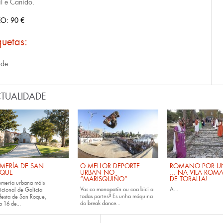
l e Canido.
O: 90 €
quetas:
ade
TUALIDADE
MERÍA DE SAN
O MELLOR DEPORTE
ROMANO POR UN
QUE
URBAN NO
... NA VILA ROM
“MARISQUIÑO”
DE TORALLA!
omería urbana máis
Vas co
monopatín
ou coa
bici
a
A...
icional de Galicia
todas partes? Es unha máquina
festa de San Roque,
do
break dance...
da
16 de...