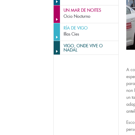
UN MAR DE NOITES
Ocio Nocturno
RÍA DE VIGO
Illas Cíes
VIGO, ONDE VIVE O
NADAL
A co
espe
para
non 
un t
adap
ante
Esco
pers