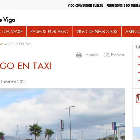
VIGO CONVENTION BUREAU
PROFESIONAIS DO TURIS
e Vigo
 TÚA VIAXE
PASEOS POR VIGO
VIGO DE NEGOCIOS
AXEND
io
→ VIGO EN TAXI
Q
Imprimir
Escoitar
IGO EN TAXI
, 1 Marzo 2021