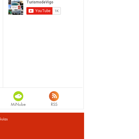
MiNube
RSS
Guías