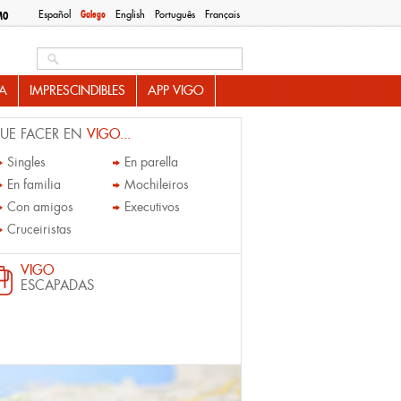
Español
Galego
English
Português
Français
MO
Search this site
A
IMPRESCINDIBLES
APP VIGO
UE FACER EN
VIGO...
Singles
En parella
En familia
Mochileiros
Con amigos
Executivos
Cruceiristas
VIGO
ESCAPADAS