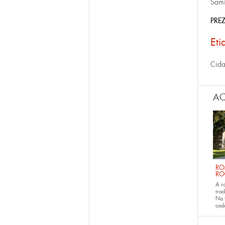
Sami
PREZ
Eti
Cid
AC
RO
RO
A r
trad
Na 
ca