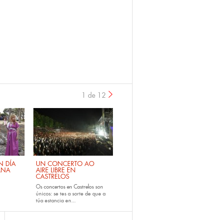
1 de 12
›
 DÍA
UN CONCERTO AO
ANA
AIRE LIBRE EN
CASTRELOS
Os
concertos en Castrelos
son
únicos: se tes a sorte de que a
túa estancia en...