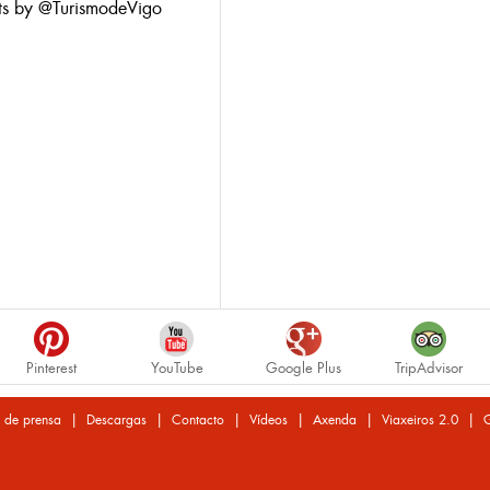
ts by @TurismodeVigo
Pinterest
YouTube
Google Plus
TripAdvisor
|
|
|
|
|
|
 de prensa
Descargas
Contacto
Vídeos
Axenda
Viaxeiros 2.0