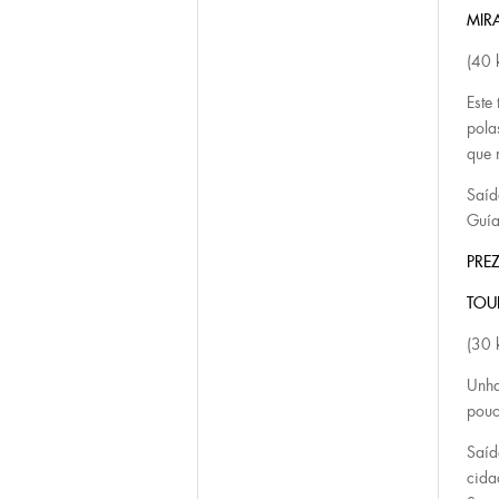
MIR
(40 
Este
pola
que 
Saíd
Guía
PREZ
TOU
(30 
Unha
pouc
Saíd
cida