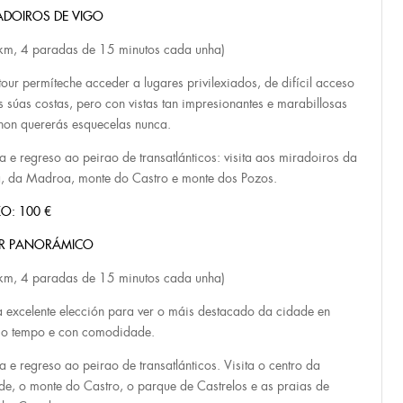
ADOIROS DE VIGO
km, 4 paradas de 15 minutos cada unha)
 tour permíteche acceder a lugares privilexiados, de difícil acceso
s súas costas, pero con vistas tan impresionantes e marabillosas
non quererás esquecelas nunca.
a e regreso ao peirao de transatlánticos: visita aos miradoiros da
, da Madroa, monte do Castro e monte dos Pozos.
O: 100 €
R PANORÁMICO
km, 4 paradas de 15 minutos cada unha)
 excelente elección para ver o máis destacado da cidade en
o tempo e con comodidade.
a e regreso ao peirao de transatlánticos. Visita o centro da
de, o monte do Castro, o parque de Castrelos e as praias de