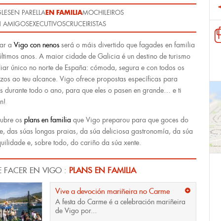
EN FAMILIA
GLES
EN PARELLA
MOCHILEIROS
 AMIGOS
EXECUTIVOS
CRUCEIRISTAS
ar a
Vigo con nenos
será o máis divertido que fagades en familia
últimos anos. A maior cidade de Galicia é un destino de turismo
liar único no norte de España: cómoda, segura e con todos os
izos ao teu alcance. Vigo ofrece propostas específicas para
s durante todo o ano, para que eles o pasen en grande… e ti
n!
ubre os
plans en familia
que Vigo preparou para que goces do
e, das súas longas praias, da súa deliciosa gastronomía, da súa
quilidade e, sobre todo, do cariño da súa xente.
 FACER EN VIGO :
PLANS EN FAMILIA
Vive a devoción mariñeira no Carme
A
festa do Carme
é a
celebración mariñeira
de Vigo
por...