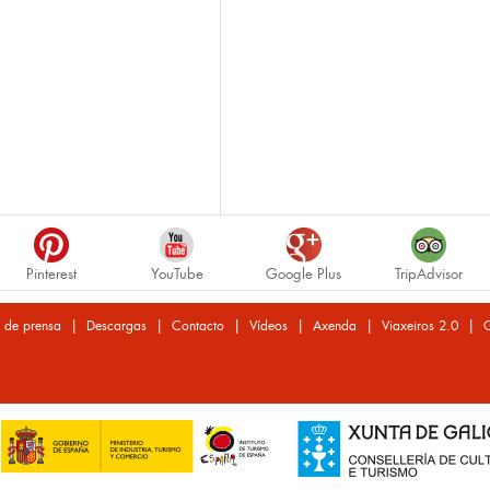
Pinterest
YouTube
Google Plus
TripAdvisor
|
|
|
|
|
|
 de prensa
Descargas
Contacto
Vídeos
Axenda
Viaxeiros 2.0