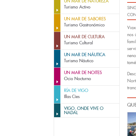
UN MAR DE NATUREZA
Turismo Activo
SIN
CON
UN MAR DE SABORES
Turismo Gastronómico
Viax
nos 
UN MAR DE CULTURA
fami
Turismo Cultural
serv
UN MAR DE NÁUTICA
neno
Turismo Náutico
tamé
UN MAR DE NOITES
Desc
Ocio Nocturno
Nort
tran
RÍA DE VIGO
Illas Cíes
QUE
VIGO, ONDE VIVE O
NADAL