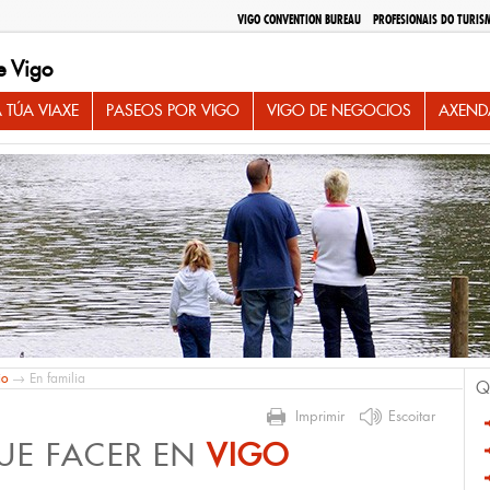
VIGO CONVENTION BUREAU
PROFESIONAIS DO TURIS
e Vigo
 TÚA VIAXE
PASEOS POR VIGO
VIGO DE NEGOCIOS
AXEND
io
→ En familia
Q
Imprimir
Escoitar
UE FACER EN
VIGO