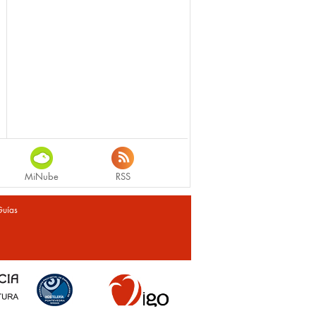
MiNube
RSS
Guías