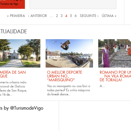
inas
« PRIMEIRA
‹ ANTERIOR
…
2
3
4
5
6
SEGUINTE ›
ÚLTIMA »
TUALIDADE
MERÍA DE SAN
O MELLOR DEPORTE
ROMANO POR UN
QUE
URBAN NO
... NA VILA ROM
“MARISQUIÑO”
DE TORALLA!
omería urbana máis
Vas co
monopatín
ou coa
bici
a
A...
icional de Galicia
todas partes? Es unha máquina
festa de San Roque,
do
break dance...
da
16 de...
ts by @TurismodeVigo