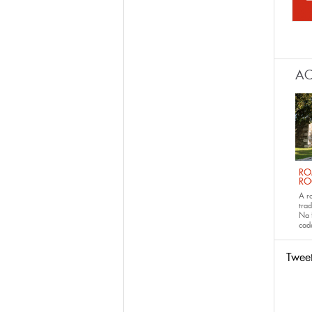
Páx
AC
RO
RO
A r
trad
Na 
ca
Twee