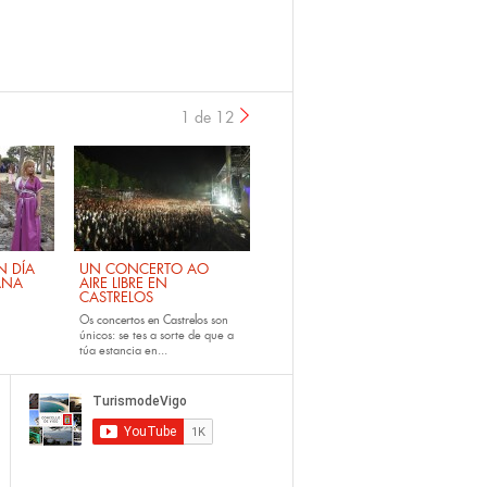
1 de 12
›
 DÍA
UN CONCERTO AO
ANA
AIRE LIBRE EN
CASTRELOS
Os
concertos en Castrelos
son
únicos: se tes a sorte de que a
túa estancia en...