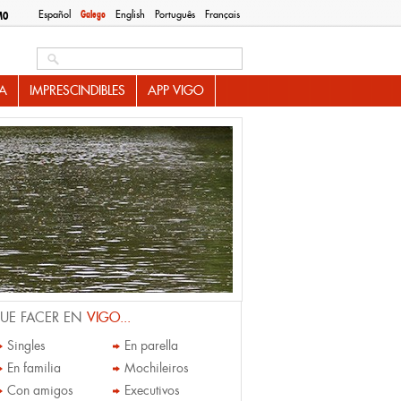
Español
Galego
English
Português
Français
MO
Search this site
A
IMPRESCINDIBLES
APP VIGO
UE FACER EN
VIGO...
Singles
En parella
En familia
Mochileiros
Con amigos
Executivos