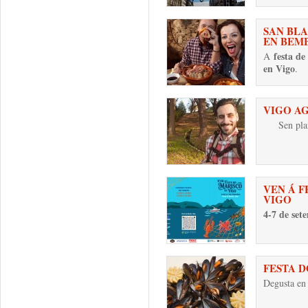
SAN BLA
EN BEM
festa de
A
en Vigo
.
VIGO A
Sen pla
VEN Á F
VIGO
4-7 de set
FESTA 
Degusta en 