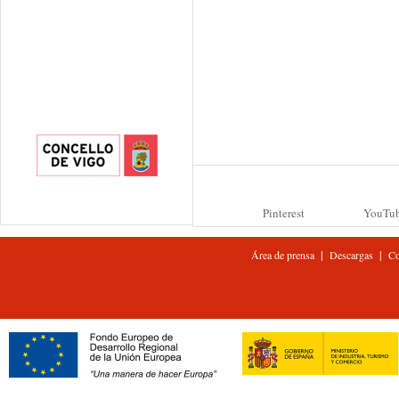
Pinterest
YouTu
|
|
Área de prensa
Descargas
Co