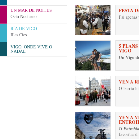
FESTA D
UN MAR DE NOITES
Fai apenas
Ocio Nocturno
RÍA DE VIGO
Illas Cíes
5 PLANS
VIGO, ONDE VIVE O
VIGO
NADAL
Un Vigo d
VEN A 
O
barrio hi
VEN A V
ENTROI
O
Entroid
favoritas d