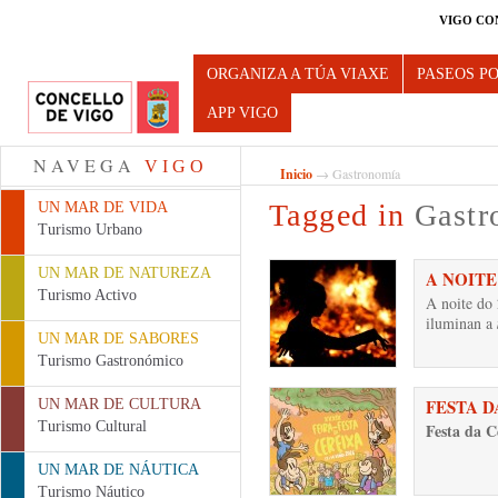
VIGO CO
Turismo de Vigo
ORGANIZA A TÚA VIAXE
PASEOS P
APP VIGO
NAVEGA
VIGO
Inicio
→ Gastronomía
Tagged in
Gastr
UN MAR DE VIDA
Turismo Urbano
UN MAR DE NATUREZA
A NOITE
Turismo Activo
A noite do 
iluminan a
UN MAR DE SABORES
Turismo Gastronómico
FESTA D
UN MAR DE CULTURA
Turismo Cultural
Festa da C
UN MAR DE NÁUTICA
Turismo Náutico