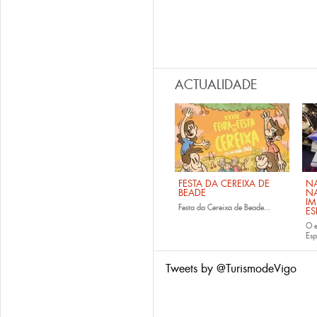
ACTUALIDADE
FESTA DA CEREIXA DE
NA
BEADE
NA
IM
Festa da Cereixa de Beade...
E
O e
Es
Tweets by @TurismodeVigo