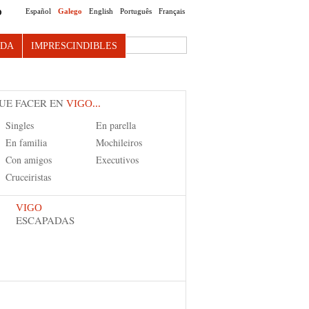
Español
Galego
English
Português
Français
O
Search this site
NDA
IMPRESCINDIBLES
UE FACER EN
VIGO...
Singles
En parella
En familia
Mochileiros
Con amigos
Executivos
Cruceiristas
VIGO
ESCAPADAS