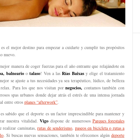
es el mejor destino para empezar a cuidarte y cumplir tus propósitos
ño nuevo.
mejor manera de coger fuerzas para el año entrante que relajándote en
pa, balneario
talaso
Rías Baixas
o
! Ven a las
y elige el tratamiento
ejor se ajuste a tus necesidades ya sea terapéutico, lúdico, de belleza
negocios,
 relax. Para los que nos visitan por
contamos también con
rosos spas urbanos donde dejar atrás el estrés de una intensa jornada
al entre otros
planes “afterwork”
.
 es sabido que el deporte es un factor imprescindible para mantener y
Vigo
rar nuestra vitalidad.
dispone de numerosos
Parques forestales
e realizar caminatas,
rutas de senderismo
,
paseos en bicicleta o rutas a
lo
. Si buscas nuevas sensaciones, también te ofrecemos algún
deporte