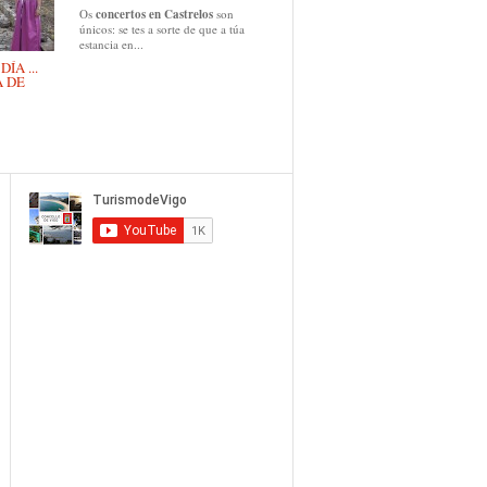
Os
concertos en Castrelos
son
únicos: se tes a sorte de que a túa
estancia en...
ÍA ...
A DE