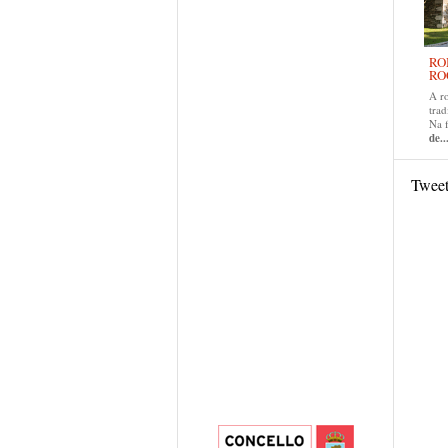
RO
RO
A r
trad
Na 
de..
Twee