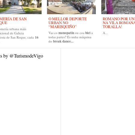
MERÍA DE SAN
O MELLOR DEPORTE
ROMANO POR UN D
QUE
URBAN NO
NA VILA ROMAN
“MARISQUIÑO”
TORALLA!
omería urbana máis
Vas co
monopatín
ou coa
bici
a
A...
icional de Galicia
todas partes? Es unha máquina
festa de San Roque, cada
16
do
break dance...
.
ts by @TurismodeVigo