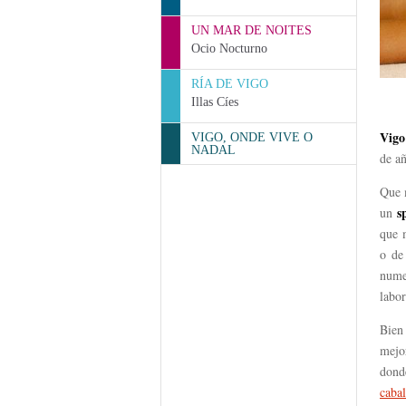
UN MAR DE NOITES
Ocio Nocturno
RÍA DE VIGO
Illas Cíes
Vigo
VIGO, ONDE VIVE O
NADAL
de a
Que 
s
un
que m
o de
nume
labor
Bien
mejo
dond
cabal