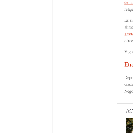
de a
relaj
Es si
alim
gast
ofre
Vigo 
Eti
Depo
Gast
Nego
AC