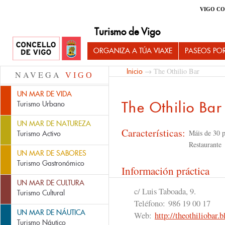
VIGO CO
Turismo de Vigo
ORGANIZA A TÚA VIAXE
PASEOS PO
→ The Othilio Bar
Inicio
NAVEGA
VIGO
UN MAR DE VIDA
The Othilio Bar
Turismo Urbano
UN MAR DE NATUREZA
Características:
Máis de 30 p
Turismo Activo
Restaurante
UN MAR DE SABORES
Turismo Gastronómico
Información práctica
UN MAR DE CULTURA
c/ Luis Taboada, 9.
Turismo Cultural
Teléfono:
986 19 00 17
UN MAR DE NÁUTICA
Web:
http://theothiliobar.
Turismo Náutico