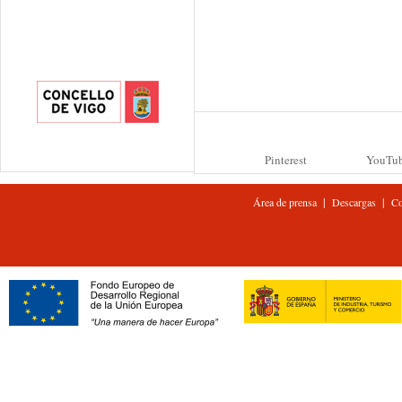
Pinterest
YouTu
|
|
Área de prensa
Descargas
Co