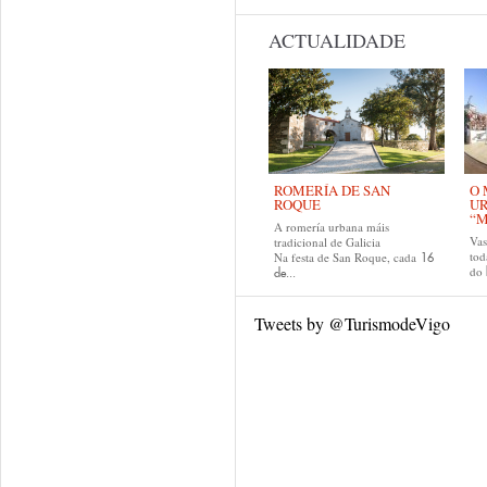
ACTUALIDADE
ROMERÍA DE SAN
O 
ROQUE
U
“M
A romería urbana máis
Va
tradicional de Galicia
tod
Na festa de San Roque, cada
16
do
de...
Tweets by @TurismodeVigo