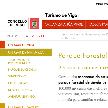
VIGO CO
Turismo de Vigo
ORGANIZA A TÚA VIAXE
PASEOS PO
→
Un mar de natureza
→
P
Inicio
NAVEGA
VIGO
de Bembrive
UN MAR DE VIDA
UN MAR DE NATUREZA
Parque Foresta
10 ACTIVIDADES
IMPRESCINDIBLES
Percorre o parque fore
PARQUES NACIONAIS
Goza dunha
escapada de turi
SENDEIRISMO
:
parque forestal de Bembrive
CICLOTURISMO
100.000 m² cunha das mellores 
DEPORTE EN VIGO
vigueses. Bar, restaurante, fon
AVENTURA EN VIGO
montaña para camiñar e relaxar
UN MAR DE SABORES