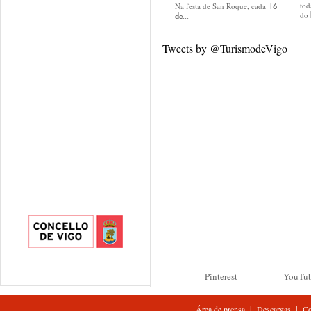
tod
Na festa de San Roque, cada
16
do
de...
Tweets by @TurismodeVigo
Pinterest
YouTu
|
|
Área de prensa
Descargas
Co